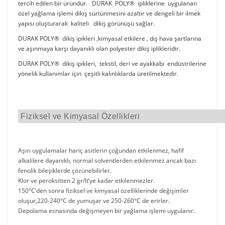
tercih edilen bir üründür. DURAK POLY® ipliklerine uygulanan
özel yağlama işlemi dikiş sürtünmesini azaltır ve dengeli bir ilmek
yapısı oluşturarak kaliteli dikiş görünüşü sağlar.
DURAK POLY® dikiş ipikleri ,kimyasal etkilere , dış hava şartlarına
ve aşınmaya karşı dayanıklı olan polyester dikiş iplikleridir.
DURAK POLY® dikiş ipikleri, tekstil, deri ve ayakkabı endüstrilerine
yönelik kullanımlar için çeşitli kalınlıklarda üretilmektedir.
Fiziksel ve Kimyasal Özellikleri
Aşırı uygulamalar hariç asitlerin çoğundan etkilenmez, hafif
alkalilere dayanıklı, normal solventlerden etkilenmez ancak bazı
fenolik bileşiklerde çözünebilirler.
Klor ve peroksitten 2 gr/lt’ye kadar etkilenmezler.
150°C’den sonra fiziksel ve kimyasal özelliklerinde değişimler
oluşur,220-240°C de yumuşar ve 250-260°C de erirler.
Depolama esnasında değişmeyen bir yağlama işlemi uygulanır.