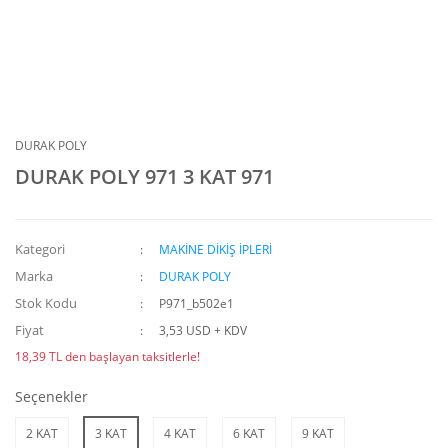
DURAK POLY
DURAK POLY 971 3 KAT 971
Kategori
MAKİNE DİKİŞ İPLERİ
Marka
DURAK POLY
Stok Kodu
P971_b502e1
Fiyat
3,53 USD + KDV
18,39 TL den başlayan taksitlerle!
Seçenekler
2 KAT
3 KAT
4 KAT
6 KAT
9 KAT