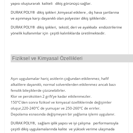
yapısı oluşturarak kaliteli dikiş görünüşü sağlar.
DURAK POLY® dikiş ipikleri ,kimyasal etkilere , dış hava şartlarına
ve aşınmaya karşı dayanıklı olan polyester dikiş iplikleridir.
DURAK POLY® dikiş ipikleri, tekstil, deri ve ayakkabı endüstrilerine
yönelik kullanımlar için çeşitli kalınlıklarda üretilmektedir.
Fiziksel ve Kimyasal Özellikleri
Aşırı uygulamalar hariç asitlerin çoğundan etkilenmez, hafif
alkalilere dayanıklı, normal solventlerden etkilenmez ancak bazı
fenolik bileşiklerde çözünebilirler.
Klor ve peroksitten 2 gr/lt’ye kadar etkilenmezler.
150°C’den sonra fiziksel ve kimyasal özelliklerinde değişimler
oluşur,220-240°C de yumuşar ve 250-260°C de erirler.
Depolama esnasında değişmeyen bir yağlama işlemi uygulanır.
DURAK POLY®, sağlam iplik yapısı ve iyi çalışma performansıyla
çeşitli dikiş uygulamalarında kalite ve yüksek verime ulaşmada