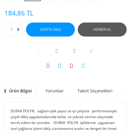
184,86 TL
SEPETE EKLE
HEMEN AL
Ürün Bilgisi
Yorumlar
Taksit Seçenekleri
Ön
DURAK POLY®, sağlam iplik yapısı ve iyi çalışma performansıyla
çeşitli dikiş uygulamalarında kalite ve yüksek verime ulaşmada
tercih edilen bir üründür. DURAK POLY® ipliklerine uygulanan
özel yağlama işlemi dikiş sürtünmesini azaltır ve dengeli bir ilmek