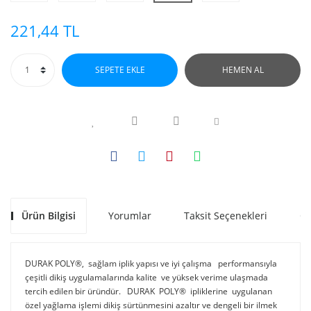
221,44 TL
SEPETE EKLE
HEMEN AL
Ürün Bilgisi
Yorumlar
Taksit Seçenekleri
Ön
DURAK POLY®, sağlam iplik yapısı ve iyi çalışma performansıyla
çeşitli dikiş uygulamalarında kalite ve yüksek verime ulaşmada
tercih edilen bir üründür. DURAK POLY® ipliklerine uygulanan
özel yağlama işlemi dikiş sürtünmesini azaltır ve dengeli bir ilmek