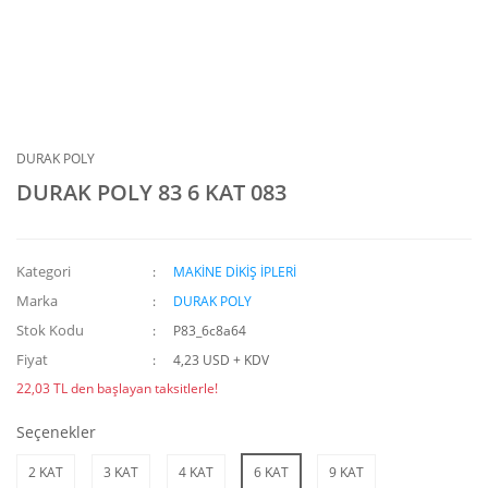
DURAK POLY
DURAK POLY 83 6 KAT 083
Kategori
MAKİNE DİKİŞ İPLERİ
Marka
DURAK POLY
Stok Kodu
P83_6c8a64
Fiyat
4,23 USD + KDV
22,03 TL den başlayan taksitlerle!
Seçenekler
2 KAT
3 KAT
4 KAT
6 KAT
9 KAT