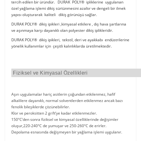
tercih edilen bir üründür. DURAK POLY® ipliklerine uygulanan
özel yağlama işlemi dikiş sürtünmesini azaltır ve dengeli bir ilmek
yapısı oluşturarak kaliteli dikiş görünüşü sağlar.
DURAK POLY® dikiş ipikleri ,kimyasal etkilere , dış hava şartlarına
ve aşınmaya karşı dayanıklı olan polyester dikiş iplikleridir.
DURAK POLY® dikiş ipikleri, tekstil, deri ve ayakkabı endüstrilerine
yönelik kullanımlar için çeşitli kalınlıklarda üretilmektedir.
Fiziksel ve Kimyasal Özellikleri
Aşırı uygulamalar hariç asitlerin çoğundan etkilenmez, hafif
alkalilere dayanıklı, normal solventlerden etkilenmez ancak bazı
fenolik bileşiklerde çözünebilirler.
Klor ve peroksitten 2 gr/lt’ye kadar etkilenmezler.
150°C’den sonra fiziksel ve kimyasal özelliklerinde değişimler
oluşur,220-240°C de yumuşar ve 250-260°C de erirler.
Depolama esnasında değişmeyen bir yağlama işlemi uygulanır.