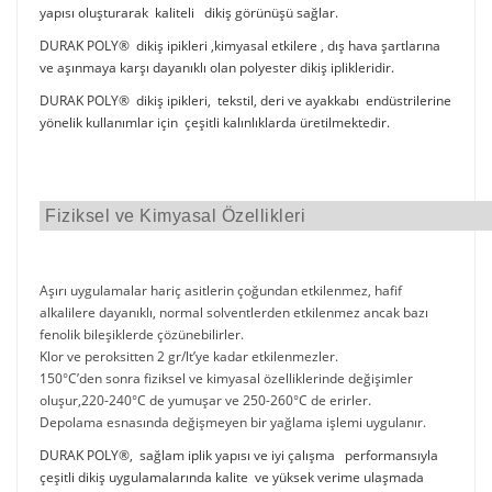
yapısı oluşturarak kaliteli dikiş görünüşü sağlar.
DURAK POLY® dikiş ipikleri ,kimyasal etkilere , dış hava şartlarına
ve aşınmaya karşı dayanıklı olan polyester dikiş iplikleridir.
DURAK POLY® dikiş ipikleri, tekstil, deri ve ayakkabı endüstrilerine
yönelik kullanımlar için çeşitli kalınlıklarda üretilmektedir.
Fiziksel ve Kimyasal Özellikleri
Aşırı uygulamalar hariç asitlerin çoğundan etkilenmez, hafif
alkalilere dayanıklı, normal solventlerden etkilenmez ancak bazı
fenolik bileşiklerde çözünebilirler.
Klor ve peroksitten 2 gr/lt’ye kadar etkilenmezler.
150°C’den sonra fiziksel ve kimyasal özelliklerinde değişimler
oluşur,220-240°C de yumuşar ve 250-260°C de erirler.
Depolama esnasında değişmeyen bir yağlama işlemi uygulanır.
DURAK POLY®, sağlam iplik yapısı ve iyi çalışma performansıyla
çeşitli dikiş uygulamalarında kalite ve yüksek verime ulaşmada