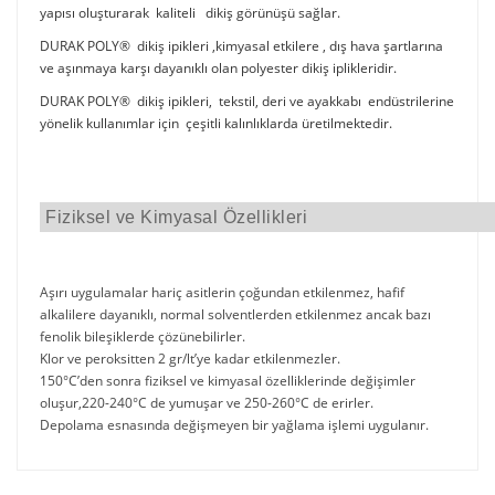
yapısı oluşturarak kaliteli dikiş görünüşü sağlar.
DURAK POLY® dikiş ipikleri ,kimyasal etkilere , dış hava şartlarına
ve aşınmaya karşı dayanıklı olan polyester dikiş iplikleridir.
DURAK POLY® dikiş ipikleri, tekstil, deri ve ayakkabı endüstrilerine
yönelik kullanımlar için çeşitli kalınlıklarda üretilmektedir.
Fiziksel ve Kimyasal Özellikleri
Aşırı uygulamalar hariç asitlerin çoğundan etkilenmez, hafif
alkalilere dayanıklı, normal solventlerden etkilenmez ancak bazı
fenolik bileşiklerde çözünebilirler.
Klor ve peroksitten 2 gr/lt’ye kadar etkilenmezler.
150°C’den sonra fiziksel ve kimyasal özelliklerinde değişimler
oluşur,220-240°C de yumuşar ve 250-260°C de erirler.
Depolama esnasında değişmeyen bir yağlama işlemi uygulanır.