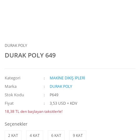
DURAK POLY
DURAK POLY 649
Kategori
MAKİNE DİKİŞ İPLERİ
Marka
DURAK POLY
Stok Kodu
P649
Fiyat
3,53 USD + KDV
18,38 TL den başlayan taksitlerle!
Seçenekler
2 KAT
4 KAT
6 KAT
9 KAT