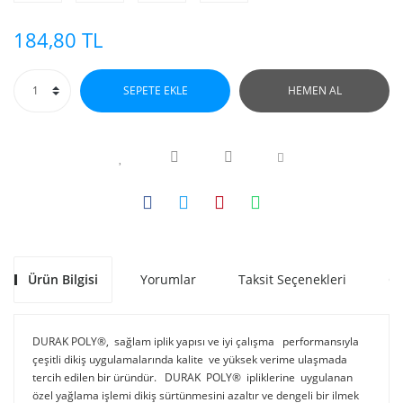
184,80 TL
SEPETE EKLE
HEMEN AL
Ürün Bilgisi
Yorumlar
Taksit Seçenekleri
Ön
DURAK POLY®, sağlam iplik yapısı ve iyi çalışma performansıyla
çeşitli dikiş uygulamalarında kalite ve yüksek verime ulaşmada
tercih edilen bir üründür. DURAK POLY® ipliklerine uygulanan
özel yağlama işlemi dikiş sürtünmesini azaltır ve dengeli bir ilmek