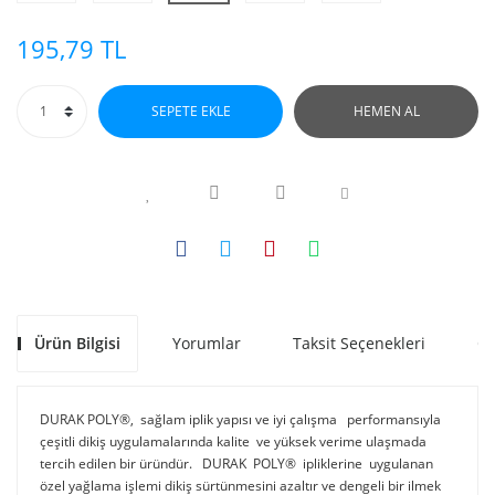
195,79 TL
SEPETE EKLE
HEMEN AL
Ürün Bilgisi
Yorumlar
Taksit Seçenekleri
Ön
DURAK POLY®, sağlam iplik yapısı ve iyi çalışma performansıyla
çeşitli dikiş uygulamalarında kalite ve yüksek verime ulaşmada
tercih edilen bir üründür. DURAK POLY® ipliklerine uygulanan
özel yağlama işlemi dikiş sürtünmesini azaltır ve dengeli bir ilmek