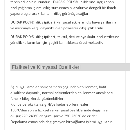
tercih edilen bir üründür. DURAK POLY® ipliklerine uygulanan
özel yağlama işlemi dikiş sürtünmesini azaltır ve dengeli bir ilmek
yapısı oluşturarak kaliteli dikiş görünüşü sağlar.
DURAK POLY® dikiş ipikleri ,kimyasal etkilere , dış hava şartlarına
ve aşınmaya karşı dayanıklı olan polyester dikiş iplikleridir.
DURAK POLY® dikiş ipikleri, tekstil, deri ve ayakkabı endüstrilerine
yönelik kullanımlar için çeşitli kalınlıklarda üretilmektedir.
Fiziksel ve Kimyasal Özellikleri
Aşırı uygulamalar hariç asitlerin çoğundan etkilenmez, hafif
alkalilere dayanıklı, normal solventlerden etkilenmez ancak bazı
fenolik bileşiklerde çözünebilirler.
Klor ve peroksitten 2 gr/lt’ye kadar etkilenmezler.
150°C’den sonra fiziksel ve kimyasal özelliklerinde değişimler
oluşur,220-240°C de yumuşar ve 250-260°C de erirler.
Depolama esnasında değişmeyen bir yağlama işlemi uygulanır.