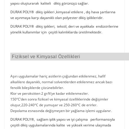
yapısı oluşturarak kaliteli dikiş görünüşü sağlar.
DURAK POLY® dikiş ipikleri ,kimyasal etkilere , dış hava şartlarına
ve aşınmaya karşı dayanıklı olan polyester dikiş iplikleridir.
DURAK POLY® dikiş ipikleri, tekstil, deri ve ayakkabı endüstrilerine
yönelik kullanımlar için çeşitli kalınlıklarda üretilmektedir.
Fiziksel ve Kimyasal Özellikleri
Aşırı uygulamalar hariç asitlerin çoğundan etkilenmez, hafif
alkalilere dayanıklı, normal solventlerden etkilenmez ancak bazı
fenolik bileşiklerde çözünebilirler.
Klor ve peroksitten 2 gr/lt’ye kadar etkilenmezler.
150°C’den sonra fiziksel ve kimyasal özelliklerinde değişimler
oluşur,220-240°C de yumuşar ve 250-260°C de erirler.
Depolama esnasında değişmeyen bir yağlama işlemi uygulanır.
DURAK POLY®, sağlam iplik yapısı ve iyi çalışma performansıyla
çeşitli dikiş uygulamalarında kalite ve yüksek verime ulaşmada