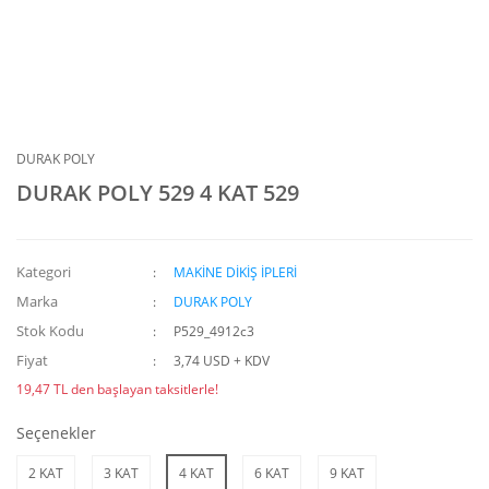
DURAK POLY
DURAK POLY 529 4 KAT 529
Kategori
MAKİNE DİKİŞ İPLERİ
Marka
DURAK POLY
Stok Kodu
P529_4912c3
Fiyat
3,74 USD + KDV
19,47 TL den başlayan taksitlerle!
Seçenekler
2 KAT
3 KAT
4 KAT
6 KAT
9 KAT