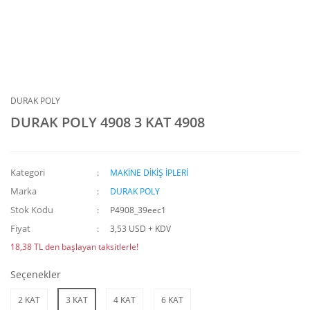
DURAK POLY
DURAK POLY 4908 3 KAT 4908
Kategori
MAKİNE DİKİŞ İPLERİ
Marka
DURAK POLY
Stok Kodu
P4908_39eec1
Fiyat
3,53 USD + KDV
18,38 TL den başlayan taksitlerle!
Seçenekler
2 KAT
3 KAT
4 KAT
6 KAT