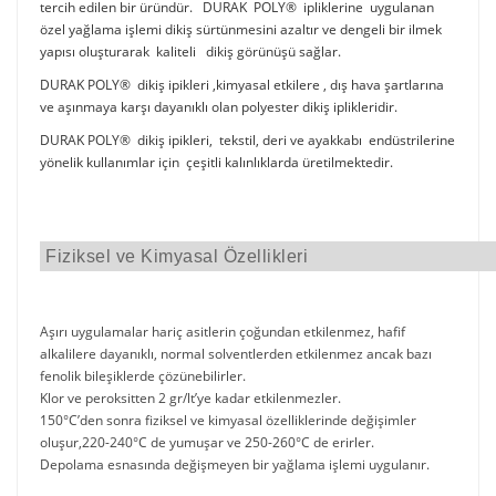
tercih edilen bir üründür. DURAK POLY® ipliklerine uygulanan
özel yağlama işlemi dikiş sürtünmesini azaltır ve dengeli bir ilmek
yapısı oluşturarak kaliteli dikiş görünüşü sağlar.
DURAK POLY® dikiş ipikleri ,kimyasal etkilere , dış hava şartlarına
ve aşınmaya karşı dayanıklı olan polyester dikiş iplikleridir.
DURAK POLY® dikiş ipikleri, tekstil, deri ve ayakkabı endüstrilerine
yönelik kullanımlar için çeşitli kalınlıklarda üretilmektedir.
Fiziksel ve Kimyasal Özellikleri
Aşırı uygulamalar hariç asitlerin çoğundan etkilenmez, hafif
alkalilere dayanıklı, normal solventlerden etkilenmez ancak bazı
fenolik bileşiklerde çözünebilirler.
Klor ve peroksitten 2 gr/lt’ye kadar etkilenmezler.
150°C’den sonra fiziksel ve kimyasal özelliklerinde değişimler
oluşur,220-240°C de yumuşar ve 250-260°C de erirler.
Depolama esnasında değişmeyen bir yağlama işlemi uygulanır.