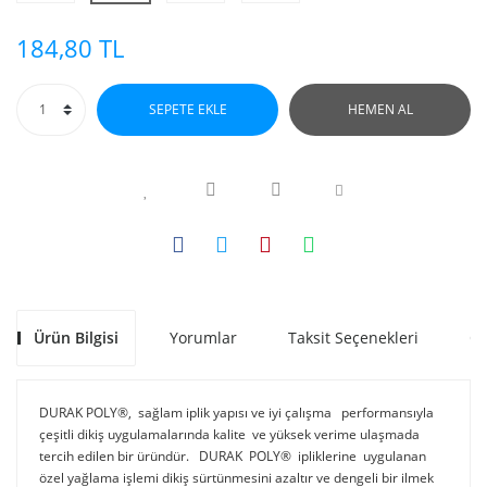
184,80 TL
SEPETE EKLE
HEMEN AL
Ürün Bilgisi
Yorumlar
Taksit Seçenekleri
Ön
DURAK POLY®, sağlam iplik yapısı ve iyi çalışma performansıyla
çeşitli dikiş uygulamalarında kalite ve yüksek verime ulaşmada
tercih edilen bir üründür. DURAK POLY® ipliklerine uygulanan
özel yağlama işlemi dikiş sürtünmesini azaltır ve dengeli bir ilmek