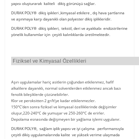
yapısı oluşturarak kaliteli dikiş görünüşü sağlar.
DURAK POLY® dikiş ipikleri ,kimyasal etkilere , dış hava şartlarına
ve aşınmaya karşı dayanıklı olan polyester dikiş iplikleridir.
DURAK POLY® dikiş ipikleri, tekstil, deri ve ayakkabı endüstrilerine
yönelik kullanımlar için çeşitli kalınlıklarda üretilmektedir.
Fiziksel ve Kimyasal Özellikleri
Aşırı uygulamalar hariç asitlerin çoğundan etkilenmez, hafif
alkalilere dayanıklı, normal solventlerden etkilenmez ancak bazı
fenolik bileşiklerde çözünebilirler.
Klor ve peroksitten 2 gr/lt’ye kadar etkilenmezler.
150°C’den sonra fiziksel ve kimyasal özelliklerinde değişimler
oluşur,220-240°C de yumuşar ve 250-260°C de erirler.
Depolama esnasında değişmeyen bir yağlama işlemi uygulanır.
DURAK POLY®, sağlam iplik yapısı ve iyi çalışma performansıyla
çeşitli dikiş uygulamalarında kalite ve yüksek verime ulaşmada