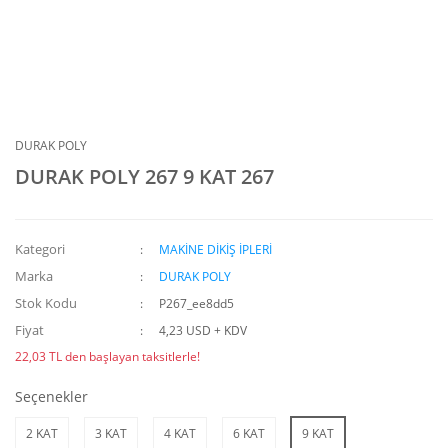
DURAK POLY
DURAK POLY 267 9 KAT 267
Kategori
MAKİNE DİKİŞ İPLERİ
Marka
DURAK POLY
Stok Kodu
P267_ee8dd5
Fiyat
4,23 USD + KDV
22,03 TL den başlayan taksitlerle!
Seçenekler
2 KAT
3 KAT
4 KAT
6 KAT
9 KAT