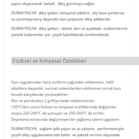
yapısı oluşturarak kaliteli dikiş görünüşü sağlar.
DURAK POLY® dikiş ipikleri ,kimyasal etkilere , dış hava şartlarına
ve aşınmaya karşı dayanıklı olan polyester dikiş iplikleridir.
DURAK POLY® dikiş ipikleri, tekstil, deri ve ayakkabı endüstrilerine
yönelik kullanımlar için çeşitli kalınlıklarda üretilmektedir.
Fiziksel ve Kimyasal Özellikleri
Aşırı uygulamalar hariç asitlerin çoğundan etkilenmez, hafif
alkalilere dayanıklı, normal solventlerden etkilenmez ancak bazı
fenolik bileşiklerde çözünebilirler.
Klor ve peroksitten 2 gr/lt’ye kadar etkilenmezler.
150°C’den sonra fiziksel ve kimyasal özelliklerinde değişimler
oluşur,220-240°C de yumuşar ve 250-260°C de erirler.
Depolama esnasında değişmeyen bir yağlama işlemi uygulanır.
DURAK POLY®, sağlam iplik yapısı ve iyi çalışma performansıyla
çeşitli dikiş uygulamalarında kalite ve yüksek verime ulaşmada