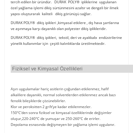
tercih edilen bir üründür. DURAK POLY® ipliklerine uygulanan
özel yağlama işlemi dikiş sürtünmesini azaltır ve dengeli bir ilmek
yapısı oluşturarak kaliteli dikiş görünüşü sağlar.
DURAK POLY® dikiş ipikleri ,kimyasal etkilere , dış hava şartlarına
ve aşınmaya karşı dayanıklı olan polyester dikiş iplikleridir.
DURAK POLY® dikiş ipikleri, tekstil, deri ve ayakkabı endüstrilerine
yönelik kullanımlar için çeşitli kalınlıklarda üretilmektedir.
Fiziksel ve Kimyasal Özellikleri
Aşırı uygulamalar hariç asitlerin çoğundan etkilenmez, hafif
alkalilere dayanıklı, normal solventlerden etkilenmez ancak bazı
fenolik bileşiklerde çözünebilirler.
Klor ve peroksitten 2 gr/lt’ye kadar etkilenmezler.
150°C’den sonra fiziksel ve kimyasal özelliklerinde değişimler
oluşur,220-240°C de yumuşar ve 250-260°C de erirler.
Depolama esnasında değişmeyen bir yağlama işlemi uygulanır.