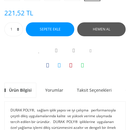
221,52 TL
SEPETE EKLE
HEMEN AL
Ürün Bilgisi
Yorumlar
Taksit Seçenekleri
Ön
DURAK POLY®, sağlam iplik yapısı ve iyi çalışma performansıyla
çeşitli dikiş uygulamalarında kalite ve yüksek verime ulaşmada
tercih edilen bir üründür. DURAK POLY® ipliklerine uygulanan
özel yağlama işlemi dikiş sürtünmesini azaltır ve dengeli bir ilmek