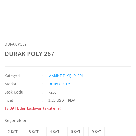
DURAK POLY
DURAK POLY 267
Kategori
MAKİNE DİKİŞ İPLERİ
Marka
DURAK POLY
Stok Kodu
P267
Fiyat
3,53 USD + KDV
18,39 TL den başlayan taksitlerle!
Seçenekler
2 KAT
3 KAT
4 KAT
6 KAT
9 KAT