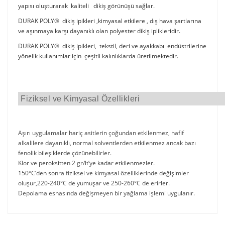
yapısı oluşturarak kaliteli dikiş görünüşü sağlar.
DURAK POLY® dikiş ipikleri ,kimyasal etkilere , dış hava şartlarına
ve aşınmaya karşı dayanıklı olan polyester dikiş iplikleridir.
DURAK POLY® dikiş ipikleri, tekstil, deri ve ayakkabı endüstrilerine
yönelik kullanımlar için çeşitli kalınlıklarda üretilmektedir.
Fiziksel ve Kimyasal Özellikleri
Aşırı uygulamalar hariç asitlerin çoğundan etkilenmez, hafif
alkalilere dayanıklı, normal solventlerden etkilenmez ancak bazı
fenolik bileşiklerde çözünebilirler.
Klor ve peroksitten 2 gr/lt’ye kadar etkilenmezler.
150°C’den sonra fiziksel ve kimyasal özelliklerinde değişimler
oluşur,220-240°C de yumuşar ve 250-260°C de erirler.
Depolama esnasında değişmeyen bir yağlama işlemi uygulanır.