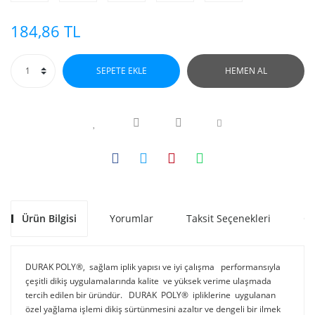
184,86 TL
SEPETE EKLE
HEMEN AL
Ürün Bilgisi
Yorumlar
Taksit Seçenekleri
Ön
DURAK POLY®, sağlam iplik yapısı ve iyi çalışma performansıyla
çeşitli dikiş uygulamalarında kalite ve yüksek verime ulaşmada
tercih edilen bir üründür. DURAK POLY® ipliklerine uygulanan
özel yağlama işlemi dikiş sürtünmesini azaltır ve dengeli bir ilmek