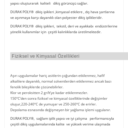
yapısı oluşturarak kaliteli dikiş görünüşü sağlar.
DURAK POLY® dikiş ipikleri ,kimyasal etkilere , dış hava şartlarına
ve aşınmaya karşı dayanıklı olan polyester dikiş iplikleridir.
DURAK POLY® dikiş ipikleri, tekstil, deri ve ayakkabı endüstrilerine
yönelik kullanımlar için çeşitli kalınlıklarda üretilmektedir.
Fiziksel ve Kimyasal Özellikleri
Aşırı uygulamalar hariç asitlerin çoğundan etkilenmez, hafif
alkalilere dayanıklı, normal solventlerden etkilenmez ancak bazı
fenolik bileşiklerde çözünebilirler.
Klor ve peroksitten 2 gr/lt’ye kadar etkilenmezler.
150°C’den sonra fiziksel ve kimyasal özelliklerinde değişimler
oluşur,220-240°C de yumuşar ve 250-260°C de erirler.
Depolama esnasında değişmeyen bir yağlama işlemi uygulanır.
DURAK POLY®, sağlam iplik yapısı ve iyi çalışma performansıyla
çeşitli dikiş uygulamalarında kalite ve yüksek verime ulaşmada