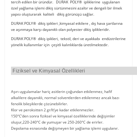
tercih edilen bir üründür. DURAK POLY® ipliklerine uygulanan
özel yağlama işlemi dikiş sürtünmesini azaltır ve dengeli bir ilmek
yapısı oluşturarak kaliteli dikiş görünüşü sağlar.
DURAK POLY® dikiş ipikleri ,kimyasal etkilere , dış hava şartlarına
ve aşınmaya karşı dayanıklı olan polyester dikiş iplikleridir.
DURAK POLY® dikiş ipikleri, tekstil, deri ve ayakkabı endüstrilerine
yönelik kullanımlar için çeşitli kalınlıklarda üretilmektedir.
Fiziksel ve Kimyasal Özellikleri
Aşırı uygulamalar hariç asitlerin çoğundan etkilenmez, hafif
alkalilere dayanıklı, normal solventlerden etkilenmez ancak bazı
fenolik bileşiklerde çözünebilirler.
Klor ve peroksitten 2 gr/lt’ye kadar etkilenmezler.
150°C’den sonra fiziksel ve kimyasal özelliklerinde değişimler
oluşur,220-240°C de yumuşar ve 250-260°C de erirler.
Depolama esnasında değişmeyen bir yağlama işlemi uygulanır.