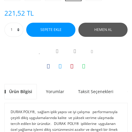
221,52 TL
SEPETE EKLE
HEMEN AL
Ürün Bilgisi
Yorumlar
Taksit Seçenekleri
Ön
DURAK POLY®, sağlam iplik yapısı ve iyi çalışma performansıyla
çeşitli dikiş uygulamalarında kalite ve yüksek verime ulaşmada
tercih edilen bir üründür. DURAK POLY® ipliklerine uygulanan
özel yağlama işlemi dikiş sürtünmesini azaltır ve dengeli bir ilmek