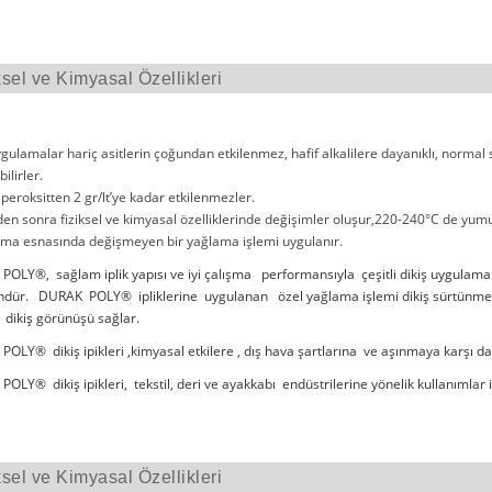
ksel ve Kimyasal Özellikleri
ygulamalar hariç asitlerin çoğundan etkilenmez, hafif alkalilere dayanıklı, normal
ilirler.
 peroksitten 2 gr/lt’ye kadar etkilenmezler.
en sonra fiziksel ve kimyasal özelliklerinde değişimler oluşur,220-240°C de yumu
ma esnasında değişmeyen bir yağlama işlemi uygulanır.
OLY®, sağlam iplik yapısı ve iyi çalışma performansıyla çeşitli dikiş uygulama
ündür. DURAK POLY® ipliklerine uygulanan özel yağlama işlemi dikiş sürtünmesini
i dikiş görünüşü sağlar.
OLY® dikiş ipikleri ,kimyasal etkilere , dış hava şartlarına ve aşınmaya karşı dayan
OLY® dikiş ipikleri, tekstil, deri ve ayakkabı endüstrilerine yönelik kullanımlar iç
ksel ve Kimyasal Özellikleri