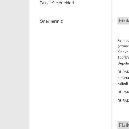
Taksit Seçenekleri
Fizi
Önerileriniz
Aşırı u
çözüneb
Klor ve
150°C’d
Depola
DURAK P
bir ür
kalitel
DURAK P
DURAK P
Fizi