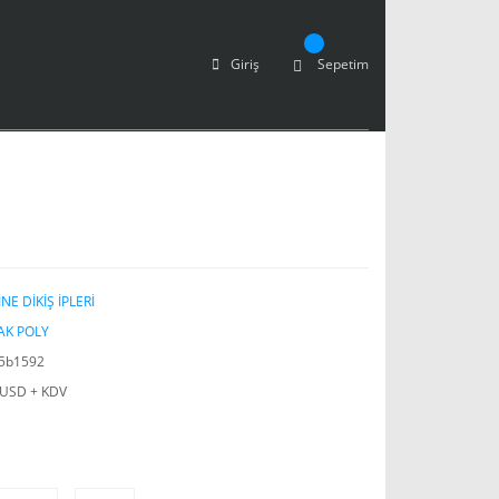
Giriş
Sepetim
NE DİKİŞ İPLERİ
AK POLY
5b1592
 USD + KDV