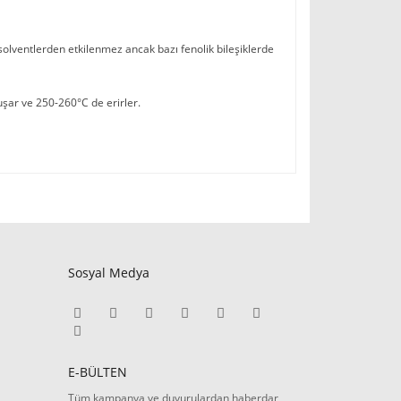
 solventlerden etkilenmez ancak bazı fenolik bileşiklerde
şar ve 250-260°C de erirler.
Sosyal Medya
E-BÜLTEN
Tüm kampanya ve duyurulardan haberdar