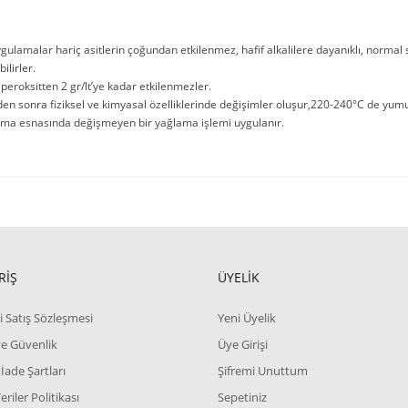
ygulamalar hariç asitlerin çoğundan etkilenmez, hafif alkalilere dayanıklı, normal
ilirler.
 peroksitten 2 gr/lt’ye kadar etkilenmezler.
en sonra fiziksel ve kimyasal özelliklerinde değişimler oluşur,220-240°C de yumu
ma esnasında değişmeyen bir yağlama işlemi uygulanır.
RİŞ
ÜYELİK
i Satış Sözleşmesi
Yeni Üyelik
 ve Güvenlik
Üye Girişi
 İade Şartları
Şifremi Unuttum
Veriler Politikası
Sepetiniz