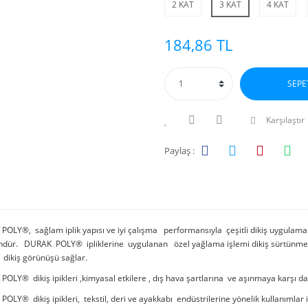
2 KAT
3 KAT
4 KAT
184,86 TL
SEPE
Karşılaştır
Paylaş :
OLY®, sağlam iplik yapısı ve iyi çalışma performansıyla çeşitli dikiş uygulama
ündür. DURAK POLY® ipliklerine uygulanan özel yağlama işlemi dikiş sürtünmesini
i dikiş görünüşü sağlar.
OLY® dikiş ipikleri ,kimyasal etkilere , dış hava şartlarına ve aşınmaya karşı dayan
OLY® dikiş ipikleri, tekstil, deri ve ayakkabı endüstrilerine yönelik kullanımlar iç