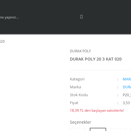
020
DURAK POLY
DURAK POLY 20 3 KAT 020
Kategori
MAKİ
Marka
DUR
Stok Kodu
P20_
Fiyat
3,53
18,39 TL den başlayan taksitlerle!
Seçenekler