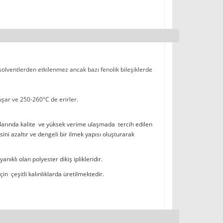
 solventlerden etkilenmez ancak bazı fenolik bileşiklerde
şar ve 250-260°C de erirler.
larında kalite ve yüksek verime ulaşmada tercih edilen
 azaltır ve dengeli bir ilmek yapısı oluşturarak
ıklı olan polyester dikiş iplikleridir.
in çeşitli kalınlıklarda üretilmektedir.