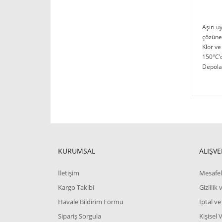
Aşırı u
çözüneb
Klor ve
150°C’d
Depola
KURUMSAL
ALIŞVE
İletişim
Mesafel
Kargo Takibi
Gizlilik
Havale Bildirim Formu
İptal ve
Sipariş Sorgula
Kişisel 