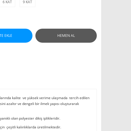
6 KAT
9 KAT
TE EKLE
HEMEN AL
larında kalite ve yüksek verime ulaşmada tercih edilen
 azaltır ve dengeli bir ilmek yapısı oluşturarak
ıklı olan polyester dikiş iplikleridir.
in çeşitli kalınlıklarda üretilmektedir.