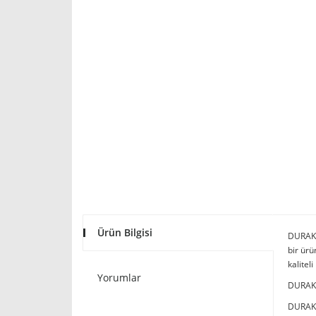
Ürün Bilgisi
DURAK P
bir ür
kalitel
Yorumlar
DURAK P
DURAK P