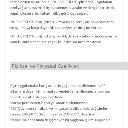
tercih edilen bir üründür. DURAK POLY® ipliklerine uygulanan
özel yağlama işlemi dikiş sürtünmesini azaltır ve dengeli bir ilmek
yapısı oluşturarak kaliteli dikiş görünüşü sağlar.
DURAK POLY® dikiş ipikleri ,kimyasal etkilere , dış hava şartlarına
ve aşınmaya karşı dayanıklı olan polyester dikiş iplikleridir.
DURAK POLY® dikiş ipikleri, tekstil, deri ve ayakkabı endüstrilerine
yönelik kullanımlar için çeşitli kalınlıklarda üretilmektedir.
Fiziksel ve Kimyasal Özellikleri
Aşırı uygulamalar hariç asitlerin çoğundan etkilenmez, hafif
alkalilere dayanıklı, normal solventlerden etkilenmez ancak bazı
fenolik bileşiklerde çözünebilirler.
Klor ve peroksitten 2 gr/lt’ye kadar etkilenmezler.
150°C’den sonra fiziksel ve kimyasal özelliklerinde değişimler
oluşur,220-240°C de yumuşar ve 250-260°C de erirler.
Depolama esnasında değişmeyen bir yağlama işlemi uygulanır.