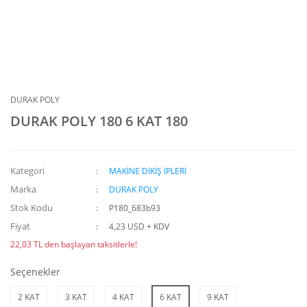
DURAK POLY
DURAK POLY 180 6 KAT 180
Kategori
MAKİNE DİKİŞ İPLERİ
Marka
DURAK POLY
Stok Kodu
P180_683b93
Fiyat
4,23 USD + KDV
22,03 TL den başlayan taksitlerle!
Seçenekler
2 KAT
3 KAT
4 KAT
6 KAT
9 KAT