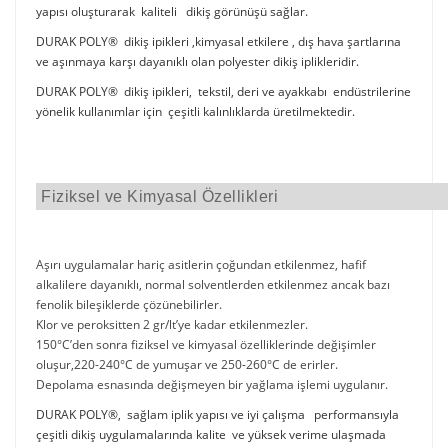
yapısı oluşturarak kaliteli dikiş görünüşü sağlar.
DURAK POLY® dikiş ipikleri ,kimyasal etkilere , dış hava şartlarına
ve aşınmaya karşı dayanıklı olan polyester dikiş iplikleridir.
DURAK POLY® dikiş ipikleri, tekstil, deri ve ayakkabı endüstrilerine
yönelik kullanımlar için çeşitli kalınlıklarda üretilmektedir.
Fiziksel ve Kimyasal Özellikleri
Aşırı uygulamalar hariç asitlerin çoğundan etkilenmez, hafif
alkalilere dayanıklı, normal solventlerden etkilenmez ancak bazı
fenolik bileşiklerde çözünebilirler.
Klor ve peroksitten 2 gr/lt’ye kadar etkilenmezler.
150°C’den sonra fiziksel ve kimyasal özelliklerinde değişimler
oluşur,220-240°C de yumuşar ve 250-260°C de erirler.
Depolama esnasında değişmeyen bir yağlama işlemi uygulanır.
DURAK POLY®, sağlam iplik yapısı ve iyi çalışma performansıyla
çeşitli dikiş uygulamalarında kalite ve yüksek verime ulaşmada