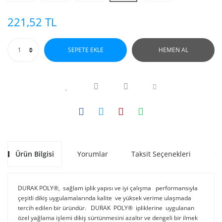
221,52 TL
SEPETE EKLE
HEMEN AL
Ürün Bilgisi
Yorumlar
Taksit Seçenekleri
Ön
DURAK POLY®, sağlam iplik yapısı ve iyi çalışma performansıyla
çeşitli dikiş uygulamalarında kalite ve yüksek verime ulaşmada
tercih edilen bir üründür. DURAK POLY® ipliklerine uygulanan
özel yağlama işlemi dikiş sürtünmesini azaltır ve dengeli bir ilmek