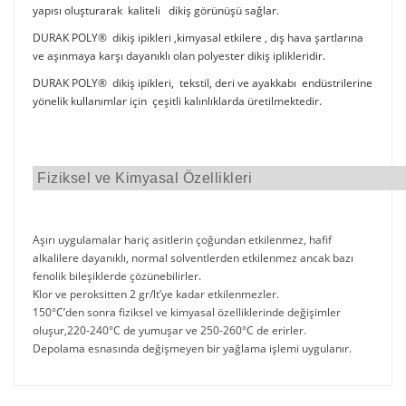
yapısı oluşturarak kaliteli dikiş görünüşü sağlar.
DURAK POLY® dikiş ipikleri ,kimyasal etkilere , dış hava şartlarına
ve aşınmaya karşı dayanıklı olan polyester dikiş iplikleridir.
DURAK POLY® dikiş ipikleri, tekstil, deri ve ayakkabı endüstrilerine
yönelik kullanımlar için çeşitli kalınlıklarda üretilmektedir.
Fiziksel ve Kimyasal Özellikleri
Aşırı uygulamalar hariç asitlerin çoğundan etkilenmez, hafif
alkalilere dayanıklı, normal solventlerden etkilenmez ancak bazı
fenolik bileşiklerde çözünebilirler.
Klor ve peroksitten 2 gr/lt’ye kadar etkilenmezler.
150°C’den sonra fiziksel ve kimyasal özelliklerinde değişimler
oluşur,220-240°C de yumuşar ve 250-260°C de erirler.
Depolama esnasında değişmeyen bir yağlama işlemi uygulanır.