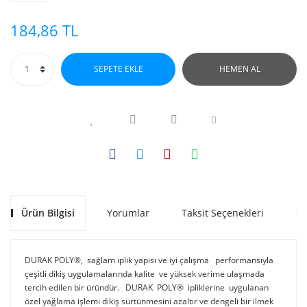
184,86 TL
SEPETE EKLE
HEMEN AL
Ürün Bilgisi
Yorumlar
Taksit Seçenekleri
Ön
DURAK POLY®, sağlam iplik yapısı ve iyi çalışma performansıyla
çeşitli dikiş uygulamalarında kalite ve yüksek verime ulaşmada
tercih edilen bir üründür. DURAK POLY® ipliklerine uygulanan
özel yağlama işlemi dikiş sürtünmesini azaltır ve dengeli bir ilmek