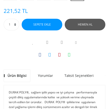
221,52 TL
SEPETE EKLE
HEMEN AL
Ürün Bilgisi
Yorumlar
Taksit Seçenekleri
Ön
DURAK POLY®, sağlam iplik yapısı ve iyi çalışma performansıyla
çeşitli dikiş uygulamalarında kalite ve yüksek verime ulaşmada
tercih edilen bir üründür. DURAK POLY® ipliklerine uygulanan
özel yağlama işlemi dikiş sürtünmesini azaltır ve dengeli bir ilmek