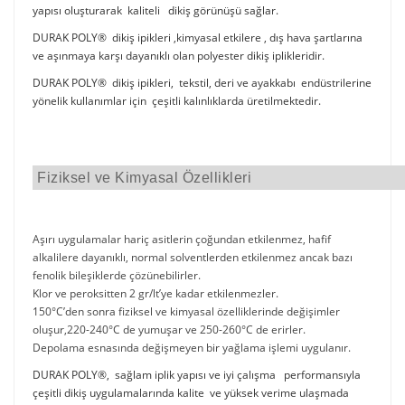
yapısı oluşturarak kaliteli dikiş görünüşü sağlar.
DURAK POLY® dikiş ipikleri ,kimyasal etkilere , dış hava şartlarına
ve aşınmaya karşı dayanıklı olan polyester dikiş iplikleridir.
DURAK POLY® dikiş ipikleri, tekstil, deri ve ayakkabı endüstrilerine
yönelik kullanımlar için çeşitli kalınlıklarda üretilmektedir.
Fiziksel ve Kimyasal Özellikleri
Aşırı uygulamalar hariç asitlerin çoğundan etkilenmez, hafif
alkalilere dayanıklı, normal solventlerden etkilenmez ancak bazı
fenolik bileşiklerde çözünebilirler.
Klor ve peroksitten 2 gr/lt’ye kadar etkilenmezler.
150°C’den sonra fiziksel ve kimyasal özelliklerinde değişimler
oluşur,220-240°C de yumuşar ve 250-260°C de erirler.
Depolama esnasında değişmeyen bir yağlama işlemi uygulanır.
DURAK POLY®, sağlam iplik yapısı ve iyi çalışma performansıyla
çeşitli dikiş uygulamalarında kalite ve yüksek verime ulaşmada