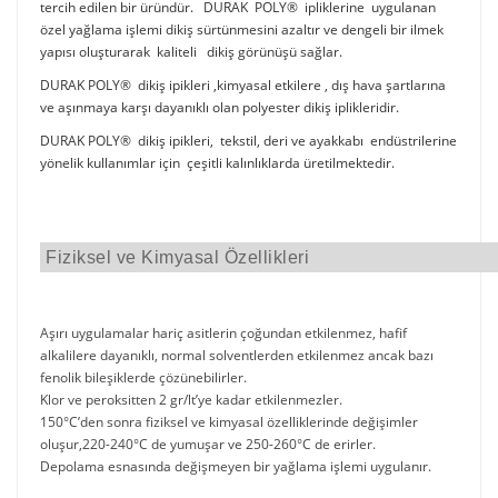
tercih edilen bir üründür. DURAK POLY® ipliklerine uygulanan
özel yağlama işlemi dikiş sürtünmesini azaltır ve dengeli bir ilmek
yapısı oluşturarak kaliteli dikiş görünüşü sağlar.
DURAK POLY® dikiş ipikleri ,kimyasal etkilere , dış hava şartlarına
ve aşınmaya karşı dayanıklı olan polyester dikiş iplikleridir.
DURAK POLY® dikiş ipikleri, tekstil, deri ve ayakkabı endüstrilerine
yönelik kullanımlar için çeşitli kalınlıklarda üretilmektedir.
Fiziksel ve Kimyasal Özellikleri
Aşırı uygulamalar hariç asitlerin çoğundan etkilenmez, hafif
alkalilere dayanıklı, normal solventlerden etkilenmez ancak bazı
fenolik bileşiklerde çözünebilirler.
Klor ve peroksitten 2 gr/lt’ye kadar etkilenmezler.
150°C’den sonra fiziksel ve kimyasal özelliklerinde değişimler
oluşur,220-240°C de yumuşar ve 250-260°C de erirler.
Depolama esnasında değişmeyen bir yağlama işlemi uygulanır.