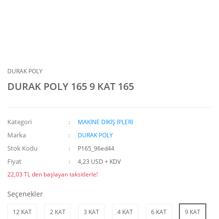
DURAK POLY
DURAK POLY 165 9 KAT 165
Kategori
MAKİNE DİKİŞ İPLERİ
Marka
DURAK POLY
Stok Kodu
P165_96ed44
Fiyat
4,23 USD + KDV
22,03 TL den başlayan taksitlerle!
Seçenekler
12 KAT
2 KAT
3 KAT
4 KAT
6 KAT
9 KAT