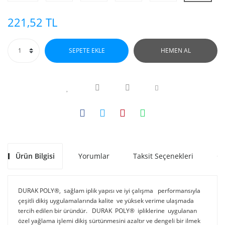
221,52 TL
SEPETE EKLE
HEMEN AL
Ürün Bilgisi
Yorumlar
Taksit Seçenekleri
Ön
DURAK POLY®, sağlam iplik yapısı ve iyi çalışma performansıyla
çeşitli dikiş uygulamalarında kalite ve yüksek verime ulaşmada
tercih edilen bir üründür. DURAK POLY® ipliklerine uygulanan
özel yağlama işlemi dikiş sürtünmesini azaltır ve dengeli bir ilmek