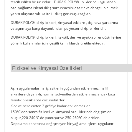
tercih edilen bir üründür. DURAK POLY® ipliklerine uygulanan
özel yağlama işlemi dikiş sürtünmesini azaltır ve dengeli bir ilmek
yapısı oluşturarak kaliteli dikiş görünüşü sağlar.
DURAK POLY® dikiş ipikleri ,kimyasal etkilere , dış hava şartlarına
ve aşınmaya karşı dayanıklı olan polyester dikiş iplikleridir.
DURAK POLY® dikiş ipikleri, tekstil, deri ve ayakkabı endüstrilerine
yönelik kullanımlar için çeşitli kalınlıklarda üretilmektedir.
Fiziksel ve Kimyasal Özellikleri
Aşırı uygulamalar hariç asitlerin çoğundan etkilenmez, hafif
alkalilere dayanıklı, normal solventlerden etkilenmez ancak bazı
fenolik bileşiklerde çözünebilirler.
Klor ve peroksitten 2 gr/lt’ye kadar etkilenmezler.
150°C’den sonra fiziksel ve kimyasal özelliklerinde değişimler
oluşur,220-240°C de yumuşar ve 250-260°C de erirler.
Depolama esnasında değişmeyen bir yağlama işlemi uygulanır.