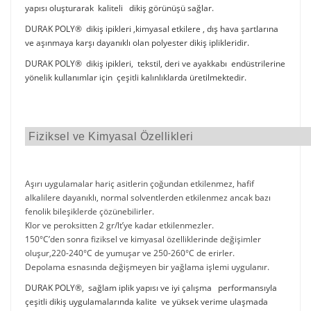
yapısı oluşturarak kaliteli dikiş görünüşü sağlar.
DURAK POLY® dikiş ipikleri ,kimyasal etkilere , dış hava şartlarına
ve aşınmaya karşı dayanıklı olan polyester dikiş iplikleridir.
DURAK POLY® dikiş ipikleri, tekstil, deri ve ayakkabı endüstrilerine
yönelik kullanımlar için çeşitli kalınlıklarda üretilmektedir.
Fiziksel ve Kimyasal Özellikleri
Aşırı uygulamalar hariç asitlerin çoğundan etkilenmez, hafif
alkalilere dayanıklı, normal solventlerden etkilenmez ancak bazı
fenolik bileşiklerde çözünebilirler.
Klor ve peroksitten 2 gr/lt’ye kadar etkilenmezler.
150°C’den sonra fiziksel ve kimyasal özelliklerinde değişimler
oluşur,220-240°C de yumuşar ve 250-260°C de erirler.
Depolama esnasında değişmeyen bir yağlama işlemi uygulanır.
DURAK POLY®, sağlam iplik yapısı ve iyi çalışma performansıyla
çeşitli dikiş uygulamalarında kalite ve yüksek verime ulaşmada