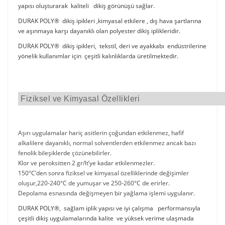
yapısı oluşturarak kaliteli dikiş görünüşü sağlar.
DURAK POLY® dikiş ipikleri ,kimyasal etkilere , dış hava şartlarına
ve aşınmaya karşı dayanıklı olan polyester dikiş iplikleridir.
DURAK POLY® dikiş ipikleri, tekstil, deri ve ayakkabı endüstrilerine
yönelik kullanımlar için çeşitli kalınlıklarda üretilmektedir.
Fiziksel ve Kimyasal Özellikleri
Aşırı uygulamalar hariç asitlerin çoğundan etkilenmez, hafif
alkalilere dayanıklı, normal solventlerden etkilenmez ancak bazı
fenolik bileşiklerde çözünebilirler.
Klor ve peroksitten 2 gr/lt’ye kadar etkilenmezler.
150°C’den sonra fiziksel ve kimyasal özelliklerinde değişimler
oluşur,220-240°C de yumuşar ve 250-260°C de erirler.
Depolama esnasında değişmeyen bir yağlama işlemi uygulanır.
DURAK POLY®, sağlam iplik yapısı ve iyi çalışma performansıyla
çeşitli dikiş uygulamalarında kalite ve yüksek verime ulaşmada