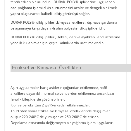
tercih edilen bir üründür. DURAK POLY® ipliklerine uygulanan
özel yağlama işlemi dikiş sürtünmesini azaltır ve dengeli bir ilmek
yapısı oluşturarak kaliteli dikiş görünüşü sağlar.
DURAK POLY® dikiş ipikleri ,kimyasal etkilere , dış hava şartlarına
ve aşınmaya karşı dayanıklı olan polyester dikiş iplikleridir.
DURAK POLY® dikiş ipikleri, tekstil, deri ve ayakkabı endüstrilerine
yönelik kullanımlar için çeşitli kalınlıklarda üretilmektedir.
Fiziksel ve Kimyasal Özellikleri
Aşırı uygulamalar hariç asitlerin çoğundan etkilenmez, hafif
alkalilere dayanıklı, normal solventlerden etkilenmez ancak bazı
fenolik bileşiklerde çözünebilirler.
Klor ve peroksitten 2 gr/lt’ye kadar etkilenmezler.
150°C’den sonra fiziksel ve kimyasal özelliklerinde değişimler
oluşur,220-240°C de yumuşar ve 250-260°C de erirler.
Depolama esnasında değişmeyen bir yağlama işlemi uygulanır.