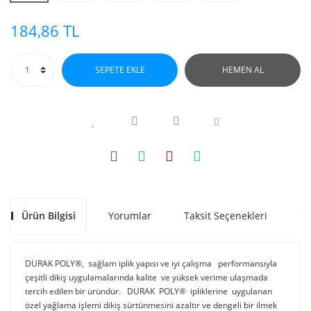
184,86 TL
SEPETE EKLE
HEMEN AL
Ürün Bilgisi
Yorumlar
Taksit Seçenekleri
Ön
DURAK POLY®, sağlam iplik yapısı ve iyi çalışma performansıyla
çeşitli dikiş uygulamalarında kalite ve yüksek verime ulaşmada
tercih edilen bir üründür. DURAK POLY® ipliklerine uygulanan
özel yağlama işlemi dikiş sürtünmesini azaltır ve dengeli bir ilmek