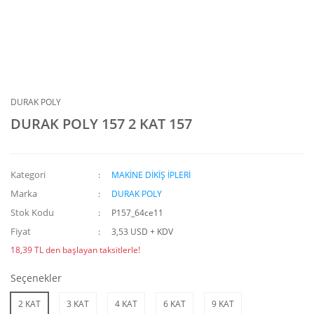
DURAK POLY
DURAK POLY 157 2 KAT 157
Kategori
MAKİNE DİKİŞ İPLERİ
Marka
DURAK POLY
Stok Kodu
P157_64ce11
Fiyat
3,53 USD + KDV
18,39 TL den başlayan taksitlerle!
Seçenekler
2 KAT
3 KAT
4 KAT
6 KAT
9 KAT