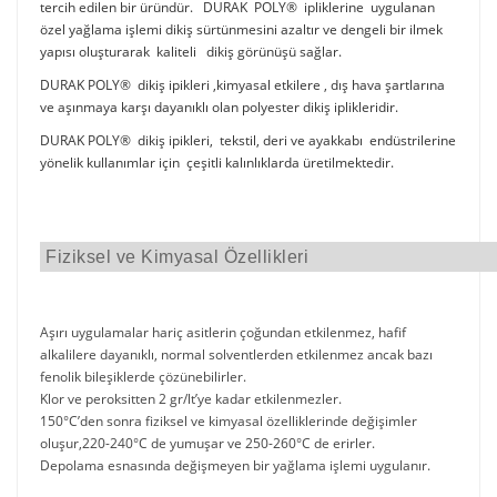
tercih edilen bir üründür. DURAK POLY® ipliklerine uygulanan
özel yağlama işlemi dikiş sürtünmesini azaltır ve dengeli bir ilmek
yapısı oluşturarak kaliteli dikiş görünüşü sağlar.
DURAK POLY® dikiş ipikleri ,kimyasal etkilere , dış hava şartlarına
ve aşınmaya karşı dayanıklı olan polyester dikiş iplikleridir.
DURAK POLY® dikiş ipikleri, tekstil, deri ve ayakkabı endüstrilerine
yönelik kullanımlar için çeşitli kalınlıklarda üretilmektedir.
Fiziksel ve Kimyasal Özellikleri
Aşırı uygulamalar hariç asitlerin çoğundan etkilenmez, hafif
alkalilere dayanıklı, normal solventlerden etkilenmez ancak bazı
fenolik bileşiklerde çözünebilirler.
Klor ve peroksitten 2 gr/lt’ye kadar etkilenmezler.
150°C’den sonra fiziksel ve kimyasal özelliklerinde değişimler
oluşur,220-240°C de yumuşar ve 250-260°C de erirler.
Depolama esnasında değişmeyen bir yağlama işlemi uygulanır.