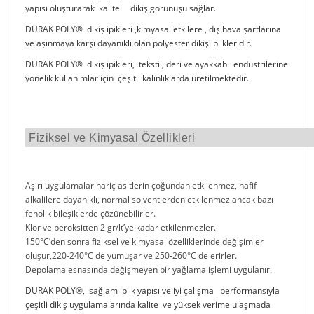
yapısı oluşturarak kaliteli dikiş görünüşü sağlar.
DURAK POLY® dikiş ipikleri ,kimyasal etkilere , dış hava şartlarına
ve aşınmaya karşı dayanıklı olan polyester dikiş iplikleridir.
DURAK POLY® dikiş ipikleri, tekstil, deri ve ayakkabı endüstrilerine
yönelik kullanımlar için çeşitli kalınlıklarda üretilmektedir.
Fiziksel ve Kimyasal Özellikleri
Aşırı uygulamalar hariç asitlerin çoğundan etkilenmez, hafif
alkalilere dayanıklı, normal solventlerden etkilenmez ancak bazı
fenolik bileşiklerde çözünebilirler.
Klor ve peroksitten 2 gr/lt’ye kadar etkilenmezler.
150°C’den sonra fiziksel ve kimyasal özelliklerinde değişimler
oluşur,220-240°C de yumuşar ve 250-260°C de erirler.
Depolama esnasında değişmeyen bir yağlama işlemi uygulanır.
DURAK POLY®, sağlam iplik yapısı ve iyi çalışma performansıyla
çeşitli dikiş uygulamalarında kalite ve yüksek verime ulaşmada