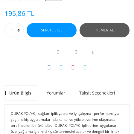
195,86 TL
SEPETE EKLE
HEMEN AL
Ürün Bilgisi
Yorumlar
Taksit Seçenekleri
Ön
DURAK POLY®, sağlam iplik yapısı ve iyi çalışma performansıyla
çeşitli dikiş uygulamalarında kalite ve yüksek verime ulaşmada
tercih edilen bir üründür. DURAK POLY® ipliklerine uygulanan
özel yağlama işlemi dikiş sürtünmesini azaltır ve dengeli bir ilmek