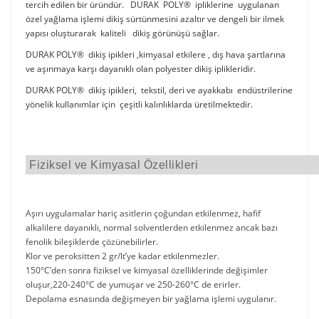
tercih edilen bir üründür. DURAK POLY® ipliklerine uygulanan
özel yağlama işlemi dikiş sürtünmesini azaltır ve dengeli bir ilmek
yapısı oluşturarak kaliteli dikiş görünüşü sağlar.
DURAK POLY® dikiş ipikleri ,kimyasal etkilere , dış hava şartlarına
ve aşınmaya karşı dayanıklı olan polyester dikiş iplikleridir.
DURAK POLY® dikiş ipikleri, tekstil, deri ve ayakkabı endüstrilerine
yönelik kullanımlar için çeşitli kalınlıklarda üretilmektedir.
Fiziksel ve Kimyasal Özellikleri
Aşırı uygulamalar hariç asitlerin çoğundan etkilenmez, hafif
alkalilere dayanıklı, normal solventlerden etkilenmez ancak bazı
fenolik bileşiklerde çözünebilirler.
Klor ve peroksitten 2 gr/lt’ye kadar etkilenmezler.
150°C’den sonra fiziksel ve kimyasal özelliklerinde değişimler
oluşur,220-240°C de yumuşar ve 250-260°C de erirler.
Depolama esnasında değişmeyen bir yağlama işlemi uygulanır.