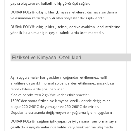
yapısı oluşturarak kaliteli dikiş görünüşü sağlar.
DURAK POLY® dikiş ipikleri ,kimyasal etkilere , dış hava şartlarına
ve aşınmaya karşı dayanıklı olan polyester dikiş iplikleridir.
DURAK POLY® dikiş ipikleri, tekstil, deri ve ayakkabı endüstrilerine
yönelik kullanımlar için çeşitli kalınlıklarda üretilmektedir.
Fiziksel ve Kimyasal Özellikleri
Aşırı uygulamalar hariç asitlerin çoğundan etkilenmez, hafif
alkalilere dayanıklı, normal solventlerden etkilenmez ancak bazı
fenolik bileşiklerde çözünebilirler.
Klor ve peroksitten 2 gr/lt’ye kadar etkilenmezler.
150°C’den sonra fiziksel ve kimyasal özelliklerinde değişimler
oluşur,220-240°C de yumuşar ve 250-260°C de erirler.
Depolama esnasında değişmeyen bir yağlama işlemi uygulanır.
DURAK POLY®, sağlam iplik yapısı ve iyi çalışma performansıyla
çeşitli dikiş uygulamalarında kalite ve yüksek verime ulaşmada