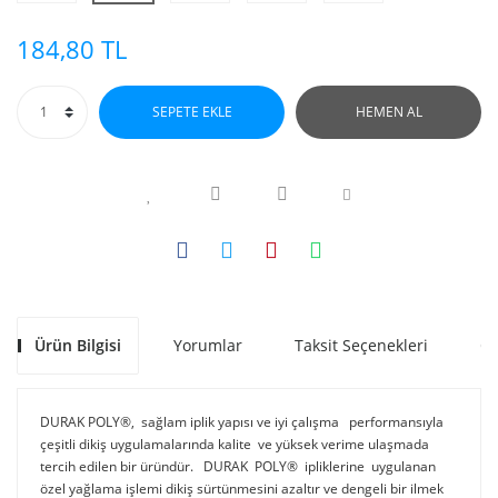
184,80 TL
SEPETE EKLE
HEMEN AL
Ürün Bilgisi
Yorumlar
Taksit Seçenekleri
Ön
DURAK POLY®, sağlam iplik yapısı ve iyi çalışma performansıyla
çeşitli dikiş uygulamalarında kalite ve yüksek verime ulaşmada
tercih edilen bir üründür. DURAK POLY® ipliklerine uygulanan
özel yağlama işlemi dikiş sürtünmesini azaltır ve dengeli bir ilmek