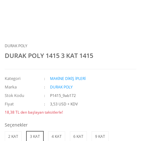
DURAK POLY
DURAK POLY 1415 3 KAT 1415
Kategori
MAKİNE DİKİŞ İPLERİ
Marka
DURAK POLY
Stok Kodu
P1415_9ab172
Fiyat
3,53 USD + KDV
18,38 TL den başlayan taksitlerle!
Seçenekler
2 KAT
3 KAT
4 KAT
6 KAT
9 KAT