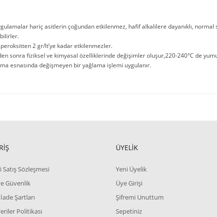
ygulamalar hariç asitlerin çoğundan etkilenmez, hafif alkalilere dayanıklı, normal
ilirler.
 peroksitten 2 gr/lt’ye kadar etkilenmezler.
en sonra fiziksel ve kimyasal özelliklerinde değişimler oluşur,220-240°C de yumu
ma esnasında değişmeyen bir yağlama işlemi uygulanır.
RİŞ
ÜYELİK
i Satış Sözleşmesi
Yeni Üyelik
 ve Güvenlik
Üye Girişi
 İade Şartları
Şifremi Unuttum
Veriler Politikası
Sepetiniz