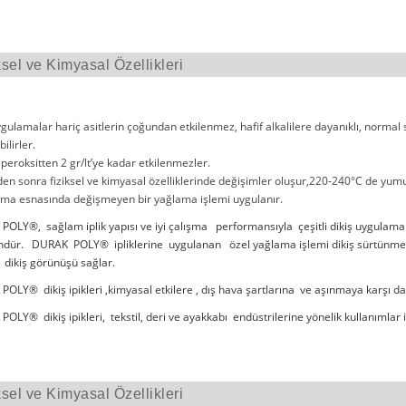
ksel ve Kimyasal Özellikleri
ygulamalar hariç asitlerin çoğundan etkilenmez, hafif alkalilere dayanıklı, normal
ilirler.
 peroksitten 2 gr/lt’ye kadar etkilenmezler.
en sonra fiziksel ve kimyasal özelliklerinde değişimler oluşur,220-240°C de yumu
ma esnasında değişmeyen bir yağlama işlemi uygulanır.
OLY®, sağlam iplik yapısı ve iyi çalışma performansıyla çeşitli dikiş uygulama
ündür. DURAK POLY® ipliklerine uygulanan özel yağlama işlemi dikiş sürtünmesini
i dikiş görünüşü sağlar.
OLY® dikiş ipikleri ,kimyasal etkilere , dış hava şartlarına ve aşınmaya karşı dayan
OLY® dikiş ipikleri, tekstil, deri ve ayakkabı endüstrilerine yönelik kullanımlar iç
ksel ve Kimyasal Özellikleri