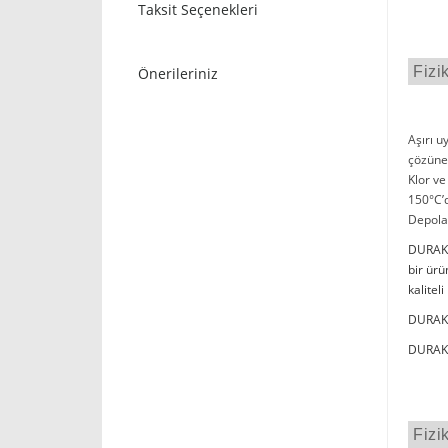
Taksit Seçenekleri
Fizi
Önerileriniz
Aşırı u
çözüneb
Klor ve
150°C’d
Depola
DURAK P
bir ür
kalitel
DURAK P
DURAK P
Fizi