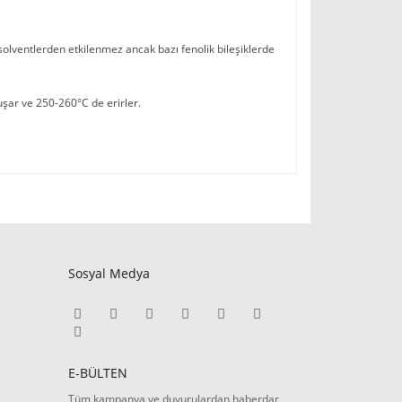
 solventlerden etkilenmez ancak bazı fenolik bileşiklerde
şar ve 250-260°C de erirler.
Sosyal Medya
E-BÜLTEN
Tüm kampanya ve duyurulardan haberdar