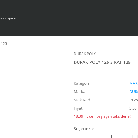
 125
DURAK POLY
DURAK POLY 125 3 KAT 125
Kategori
MAKİ
Marka
DUR
Stok Kodu
P125
Fiyat
3,53
18,39 TL den başlayan taksitlerle!
Seçenekler