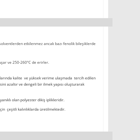
 solventlerden etkilenmez ancak bazı fenolik bileşiklerde
şar ve 250-260°C de erirler.
larında kalite ve yüksek verime ulaşmada tercih edilen
 azaltır ve dengeli bir ilmek yapısı oluşturarak
ıklı olan polyester dikiş iplikleridir.
in çeşitli kalınlıklarda üretilmektedir.