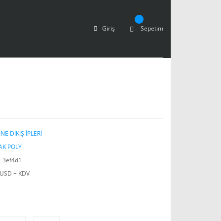
Giriş
Sepetim
NE DİKİŞ İPLERİ
AK POLY
_3ef4d1
 USD + KDV