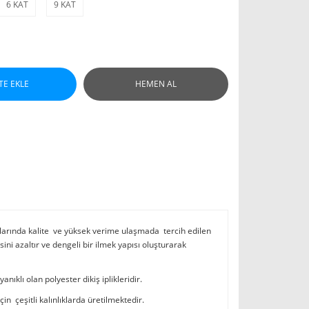
6 KAT
9 KAT
TE EKLE
HEMEN AL
larında kalite ve yüksek verime ulaşmada tercih edilen
 azaltır ve dengeli bir ilmek yapısı oluşturarak
ıklı olan polyester dikiş iplikleridir.
in çeşitli kalınlıklarda üretilmektedir.