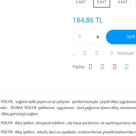
2 KAT
3 KAT
4 KAT
184,86 TL
SEPE
Karşılaştır
Paylaş :
OLY®, sağlam iplik yapısı ve iyi çalışma performansıyla çeşitli dikiş uygulama
ündür. DURAK POLY® ipliklerine uygulanan özel yağlama işlemi dikiş sürtünmesini
i dikiş görünüşü sağlar.
OLY® dikiş ipikleri ,kimyasal etkilere , dış hava şartlarına ve aşınmaya karşı dayan
OLY® dikiş ipikleri, tekstil, deri ve ayakkabı endüstrilerine yönelik kullanımlar iç