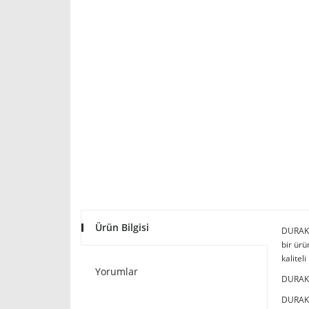
Ürün Bilgisi
DURAK P
bir ür
kalitel
Yorumlar
DURAK P
DURAK P