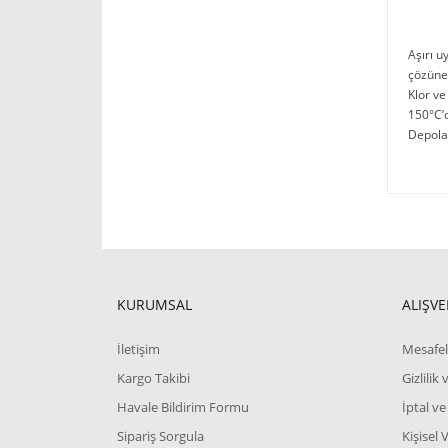
Aşırı u
çözüneb
Klor ve
150°C’d
Depola
KURUMSAL
ALIŞVE
İletişim
Mesafel
Kargo Takibi
Gizlilik
Havale Bildirim Formu
İptal ve
Sipariş Sorgula
Kişisel 