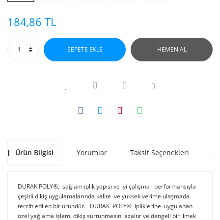
184,86 TL
SEPETE EKLE
HEMEN AL
Ürün Bilgisi
Yorumlar
Taksit Seçenekleri
Ön
DURAK POLY®, sağlam iplik yapısı ve iyi çalışma performansıyla
çeşitli dikiş uygulamalarında kalite ve yüksek verime ulaşmada
tercih edilen bir üründür. DURAK POLY® ipliklerine uygulanan
özel yağlama işlemi dikiş sürtünmesini azaltır ve dengeli bir ilmek