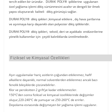
tercih edilen bir üründür. DURAK POLY® ipliklerine uygulanan
özel yağlama işlemi dikiş sürtünmesini azaltır ve dengeli bir ilmek
yapısı oluşturarak kaliteli dikiş görünüşü sağlar.
DURAK POLY® dikiş ipikleri ,kimyasal etkilere , dış hava şartlarına
ve aşınmaya karşı dayanıklı olan polyester dikiş iplikleridir.
DURAK POLY® dikiş ipikleri, tekstil, deri ve ayakkabı endüstrilerine
yönelik kullanımlar için çeşitli kalınlıklarda üretilmektedir.
Fiziksel ve Kimyasal Özellikleri
Aşırı uygulamalar hariç asitlerin çoğundan etkilenmez, hafif
alkalilere dayanıklı, normal solventlerden etkilenmez ancak bazı
fenolik bileşiklerde çözünebilirler.
Klor ve peroksitten 2 gr/lt’ye kadar etkilenmezler.
150°C’den sonra fiziksel ve kimyasal özelliklerinde değişimler
oluşur,220-240°C de yumuşar ve 250-260°C de erirler.
Depolama esnasında değişmeyen bir yağlama işlemi uygulanır.