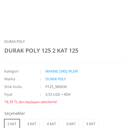
DURAK POLY
DURAK POLY 125 2 KAT 125
Kategori
MAKİNE DİKİŞ İPLERİ
Marka
DURAK POLY
Stok Kodu
P125_380030
Fiyat
3,53 USD + KDV
18,39 TL den başlayan taksitlerle!
Seçenekler
2 KAT
3 KAT
4 KAT
6 KAT
9 KAT