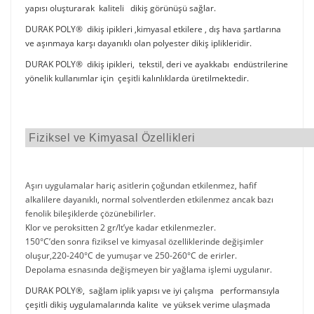
yapısı oluşturarak kaliteli dikiş görünüşü sağlar.
DURAK POLY® dikiş ipikleri ,kimyasal etkilere , dış hava şartlarına
ve aşınmaya karşı dayanıklı olan polyester dikiş iplikleridir.
DURAK POLY® dikiş ipikleri, tekstil, deri ve ayakkabı endüstrilerine
yönelik kullanımlar için çeşitli kalınlıklarda üretilmektedir.
Fiziksel ve Kimyasal Özellikleri
Aşırı uygulamalar hariç asitlerin çoğundan etkilenmez, hafif
alkalilere dayanıklı, normal solventlerden etkilenmez ancak bazı
fenolik bileşiklerde çözünebilirler.
Klor ve peroksitten 2 gr/lt’ye kadar etkilenmezler.
150°C’den sonra fiziksel ve kimyasal özelliklerinde değişimler
oluşur,220-240°C de yumuşar ve 250-260°C de erirler.
Depolama esnasında değişmeyen bir yağlama işlemi uygulanır.
DURAK POLY®, sağlam iplik yapısı ve iyi çalışma performansıyla
çeşitli dikiş uygulamalarında kalite ve yüksek verime ulaşmada