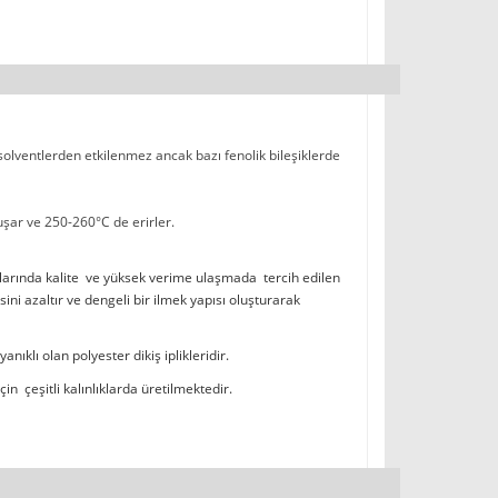
 solventlerden etkilenmez ancak bazı fenolik bileşiklerde
şar ve 250-260°C de erirler.
larında kalite ve yüksek verime ulaşmada tercih edilen
 azaltır ve dengeli bir ilmek yapısı oluşturarak
ıklı olan polyester dikiş iplikleridir.
in çeşitli kalınlıklarda üretilmektedir.