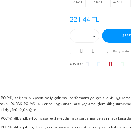
2 KAT
3 KAT
4 KAT
221,44 TL
SEPE
Karşılaştır
Paylaş :
OLY®, sağlam iplik yapısı ve iyi çalışma performansıyla çeşitli dikiş uygulama
ündür. DURAK POLY® ipliklerine uygulanan özel yağlama işlemi dikiş sürtünmesini
i dikiş görünüşü sağlar.
OLY® dikiş ipikleri ,kimyasal etkilere , dış hava şartlarına ve aşınmaya karşı dayan
OLY® dikiş ipikleri, tekstil, deri ve ayakkabı endüstrilerine yönelik kullanımlar iç