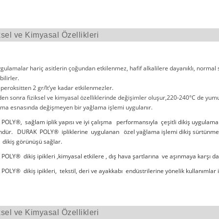
ksel ve Kimyasal Özellikleri
ygulamalar hariç asitlerin çoğundan etkilenmez, hafif alkalilere dayanıklı, normal
ilirler.
 peroksitten 2 gr/lt’ye kadar etkilenmezler.
en sonra fiziksel ve kimyasal özelliklerinde değişimler oluşur,220-240°C de yumu
ma esnasında değişmeyen bir yağlama işlemi uygulanır.
OLY®, sağlam iplik yapısı ve iyi çalışma performansıyla çeşitli dikiş uygulama
ündür. DURAK POLY® ipliklerine uygulanan özel yağlama işlemi dikiş sürtünmesini
i dikiş görünüşü sağlar.
OLY® dikiş ipikleri ,kimyasal etkilere , dış hava şartlarına ve aşınmaya karşı dayan
OLY® dikiş ipikleri, tekstil, deri ve ayakkabı endüstrilerine yönelik kullanımlar iç
ksel ve Kimyasal Özellikleri