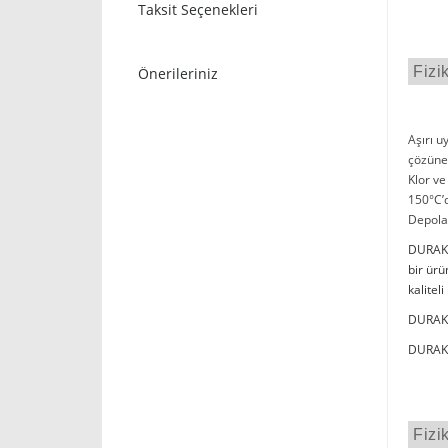
Taksit Seçenekleri
Fizi
Önerileriniz
Aşırı u
çözüneb
Klor ve
150°C’d
Depola
DURAK P
bir ür
kalitel
DURAK P
DURAK P
Fizi