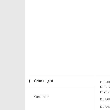
Ürün Bilgisi
DURAK P
bir ür
kalitel
Yorumlar
DURAK P
DURAK P