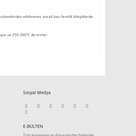
 solventlerden etkilenmez ancak bazı fenolik bileşiklerde
şar ve 250-260°C de erirler.
Sosyal Medya
E-BÜLTEN
Tüm kampanya ve duyurulardan haberdar