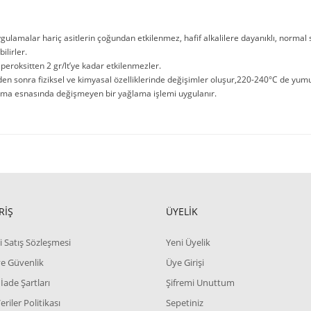
ygulamalar hariç asitlerin çoğundan etkilenmez, hafif alkalilere dayanıklı, normal
ilirler.
 peroksitten 2 gr/lt’ye kadar etkilenmezler.
en sonra fiziksel ve kimyasal özelliklerinde değişimler oluşur,220-240°C de yumu
ma esnasında değişmeyen bir yağlama işlemi uygulanır.
RİŞ
ÜYELİK
i Satış Sözleşmesi
Yeni Üyelik
 ve Güvenlik
Üye Girişi
 İade Şartları
Şifremi Unuttum
Veriler Politikası
Sepetiniz