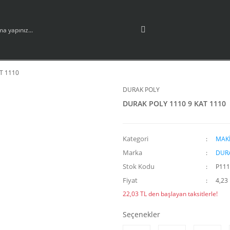
T 1110
DURAK POLY
DURAK POLY 1110 9 KAT 1110
Kategori
MAKİ
Marka
DUR
Stok Kodu
P111
Fiyat
4,23
22,03 TL den başlayan taksitlerle!
Seçenekler