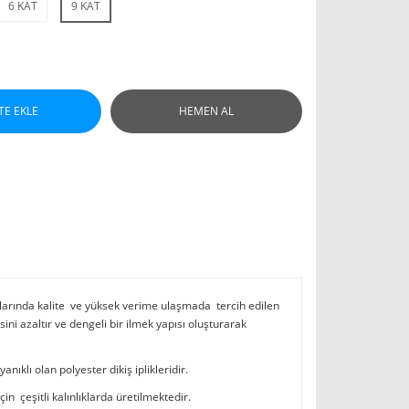
6 KAT
9 KAT
TE EKLE
HEMEN AL
larında kalite ve yüksek verime ulaşmada tercih edilen
 azaltır ve dengeli bir ilmek yapısı oluşturarak
ıklı olan polyester dikiş iplikleridir.
in çeşitli kalınlıklarda üretilmektedir.