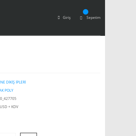
Giriş
Sepetim
NE DİKİŞ İPLERİ
AK POLY
0_427705
 USD + KDV