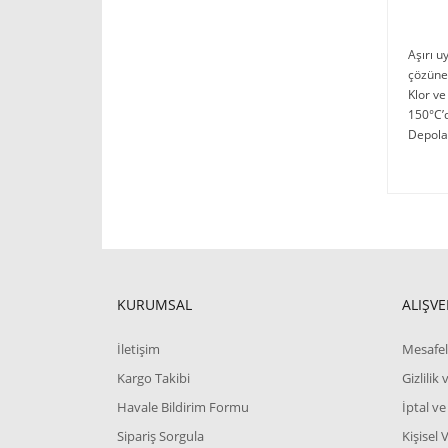
Aşırı u
çözüneb
Klor ve
150°C’d
Depola
KURUMSAL
ALIŞVE
İletişim
Mesafel
Kargo Takibi
Gizlilik
Havale Bildirim Formu
İptal ve
Sipariş Sorgula
Kişisel 