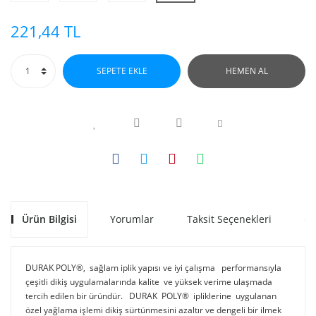
221,44 TL
SEPETE EKLE
HEMEN AL
Ürün Bilgisi
Yorumlar
Taksit Seçenekleri
Ön
DURAK POLY®, sağlam iplik yapısı ve iyi çalışma performansıyla
çeşitli dikiş uygulamalarında kalite ve yüksek verime ulaşmada
tercih edilen bir üründür. DURAK POLY® ipliklerine uygulanan
özel yağlama işlemi dikiş sürtünmesini azaltır ve dengeli bir ilmek