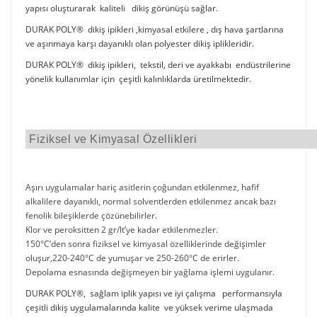
yapısı oluşturarak kaliteli dikiş görünüşü sağlar.
DURAK POLY® dikiş ipikleri ,kimyasal etkilere , dış hava şartlarına
ve aşınmaya karşı dayanıklı olan polyester dikiş iplikleridir.
DURAK POLY® dikiş ipikleri, tekstil, deri ve ayakkabı endüstrilerine
yönelik kullanımlar için çeşitli kalınlıklarda üretilmektedir.
Fiziksel ve Kimyasal Özellikleri
Aşırı uygulamalar hariç asitlerin çoğundan etkilenmez, hafif
alkalilere dayanıklı, normal solventlerden etkilenmez ancak bazı
fenolik bileşiklerde çözünebilirler.
Klor ve peroksitten 2 gr/lt’ye kadar etkilenmezler.
150°C’den sonra fiziksel ve kimyasal özelliklerinde değişimler
oluşur,220-240°C de yumuşar ve 250-260°C de erirler.
Depolama esnasında değişmeyen bir yağlama işlemi uygulanır.
DURAK POLY®, sağlam iplik yapısı ve iyi çalışma performansıyla
çeşitli dikiş uygulamalarında kalite ve yüksek verime ulaşmada