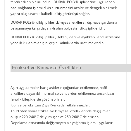
tercih edilen bir üründür. DURAK POLY® ipliklerine uygulanan
özel yağlama işlemi dikiş sürtünmesini azaltır ve dengeli bir ilmek
yapısı oluşturarak kaliteli dikiş görünüşü sağlar.
DURAK POLY® dikiş ipikleri ,kimyasal etkilere , dış hava şartlarına
ve aşınmaya karşı dayanıklı olan polyester dikiş iplikleridir.
DURAK POLY® dikiş ipikleri, tekstil, deri ve ayakkabı endüstrilerine
yönelik kullanımlar için çeşitli kalınlıklarda üretilmektedir.
Fiziksel ve Kimyasal Özellikleri
Aşırı uygulamalar hariç asitlerin çoğundan etkilenmez, hafif
alkalilere dayanıklı, normal solventlerden etkilenmez ancak bazı
fenolik bileşiklerde çözünebilirler.
Klor ve peroksitten 2 gr/lt’ye kadar etkilenmezler.
150°C’den sonra fiziksel ve kimyasal özelliklerinde değişimler
oluşur,220-240°C de yumuşar ve 250-260°C de erirler.
Depolama esnasında değişmeyen bir yağlama işlemi uygulanır.