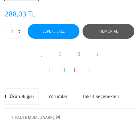
288,03 TL
SEPETE EKLE
HEMEN AL
Ürün Bilgisi
Yorumlar
Taksit Seçenekleri
Ön
1. KALİTE MUMLU SARAÇ İPİ