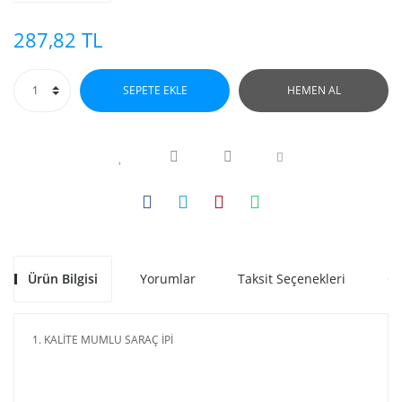
287,82 TL
SEPETE EKLE
HEMEN AL
Ürün Bilgisi
Yorumlar
Taksit Seçenekleri
Ön
1. KALİTE MUMLU SARAÇ İPİ