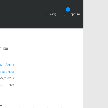
Giriş
Sepetim
) 130
NE İĞNELERİ
Z-BECKERT
P5_2b3239
 EUR + KDV