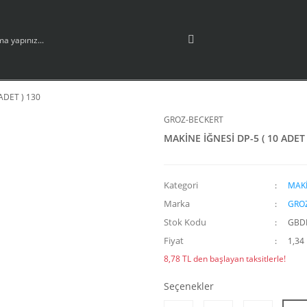
ADET ) 130
GROZ-BECKERT
MAKİNE İĞNESİ DP-5 ( 10 ADET 
Kategori
MAKİ
Marka
GRO
Stok Kodu
GBD
Fiyat
1,34
8,78 TL den başlayan taksitlerle!
Seçenekler