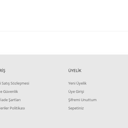
RİŞ
ÜYELİK
i Satış Sözleşmesi
Yeni Üyelik
 ve Güvenlik
Üye Girişi
 İade Şartları
Şifremi Unuttum
Veriler Politikası
Sepetiniz