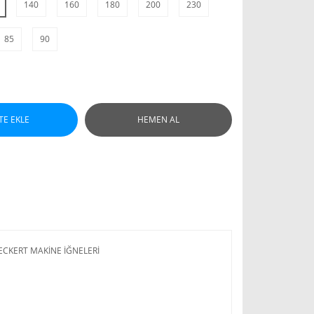
140
160
180
200
230
85
90
TE EKLE
HEMEN AL
ECKERT MAKİNE İĞNELERİ