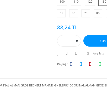
100
110
120
130
65
70
75
80
88,24 TL
SEPE
Karşılaştır
Paylaş :
ORJİNAL ALMAN GROZ BECKERT MAKİNE İĞNELERİ%100 ORJİNAL ALMAN GROZ B