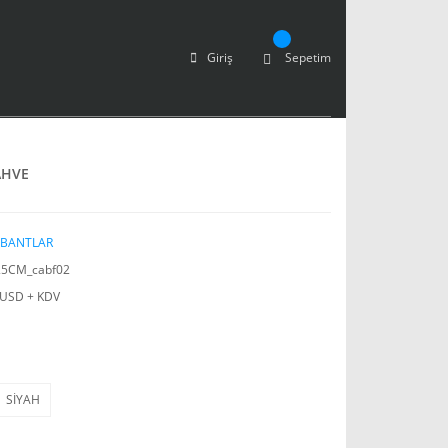
Giriş
Sepetim
AHVE
 BANTLAR
5CM_cabf02
 USD + KDV
SİYAH