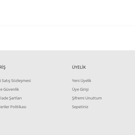
RİŞ
ÜYELİK
i Satış Sözleşmesi
Yeni Üyelik
 ve Güvenlik
Üye Girişi
 İade Şartları
Şifremi Unuttum
Veriler Politikası
Sepetiniz