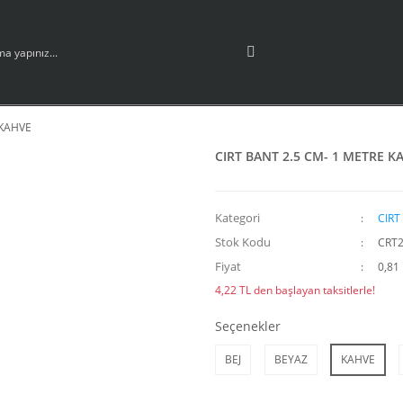
 KAHVE
CIRT BANT 2.5 CM- 1 METRE K
Kategori
CIRT
Stok Kodu
CRT2
Fiyat
0,81
4,22 TL den başlayan taksitlerle!
Seçenekler
BEJ
BEYAZ
KAHVE