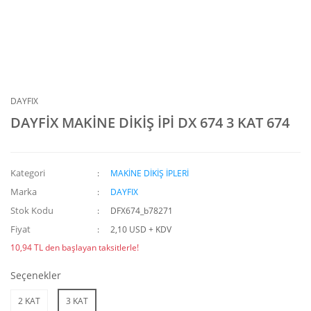
DAYFIX
DAYFİX MAKİNE DİKİŞ İPİ DX 674 3 KAT 674
Kategori
MAKİNE DİKİŞ İPLERİ
Marka
DAYFIX
Stok Kodu
DFX674_b78271
Fiyat
2,10 USD + KDV
10,94 TL den başlayan taksitlerle!
Seçenekler
2 KAT
3 KAT