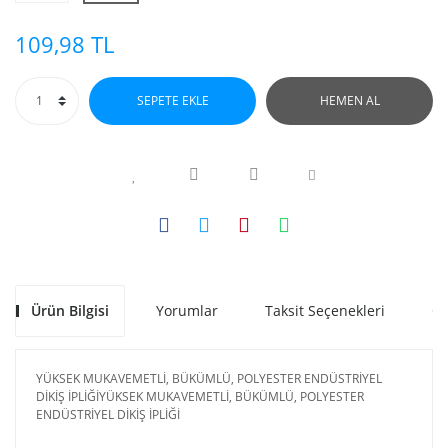
109,98 TL
SEPETE EKLE
HEMEN AL
Ürün Bilgisi
Yorumlar
Taksit Seçenekleri
Ön
YÜKSEK MUKAVEMETLİ, BÜKÜMLÜ, POLYESTER ENDÜSTRİYEL
DİKİŞ İPLİĞİYÜKSEK MUKAVEMETLİ, BÜKÜMLÜ, POLYESTER
ENDÜSTRİYEL DİKİŞ İPLİĞİ