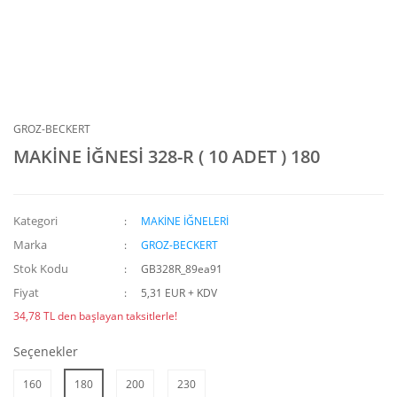
GROZ-BECKERT
MAKİNE İĞNESİ 328-R ( 10 ADET ) 180
Kategori
MAKİNE İĞNELERİ
Marka
GROZ-BECKERT
Stok Kodu
GB328R_89ea91
Fiyat
5,31 EUR + KDV
34,78 TL den başlayan taksitlerle!
Seçenekler
160
180
200
230