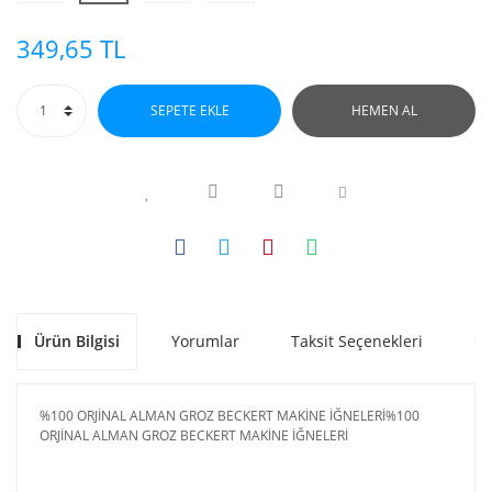
349,65 TL
SEPETE EKLE
HEMEN AL
Ürün Bilgisi
Yorumlar
Taksit Seçenekleri
Ön
%100 ORJİNAL ALMAN GROZ BECKERT MAKİNE İĞNELERİ%100
ORJİNAL ALMAN GROZ BECKERT MAKİNE İĞNELERİ