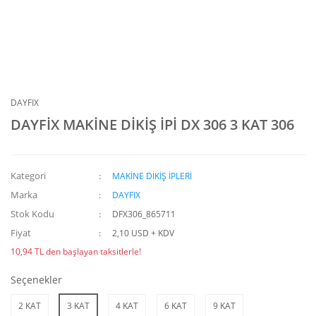
DAYFIX
DAYFİX MAKİNE DİKİŞ İPİ DX 306 3 KAT 306
Kategori
MAKİNE DİKİŞ İPLERİ
Marka
DAYFIX
Stok Kodu
DFX306_865711
Fiyat
2,10 USD + KDV
10,94 TL den başlayan taksitlerle!
Seçenekler
2 KAT
3 KAT
4 KAT
6 KAT
9 KAT