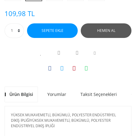
109,98 TL
SEPETE EKLE
HEMEN AL
Ürün Bilgisi
Yorumlar
Taksit Seçenekleri
Ön
YÜKSEK MUKAVEMETLİ, BÜKÜMLÜ, POLYESTER ENDÜSTRİYEL
DİKİŞ İPLİĞİYÜKSEK MUKAVEMETLİ, BÜKÜMLÜ, POLYESTER
ENDÜSTRİYEL DİKİŞ İPLİĞİ