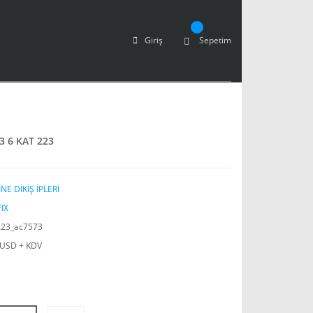
Giriş
Sepetim
3 6 KAT 223
NE DİKİŞ İPLERİ
IX
23_ac7573
 USD + KDV