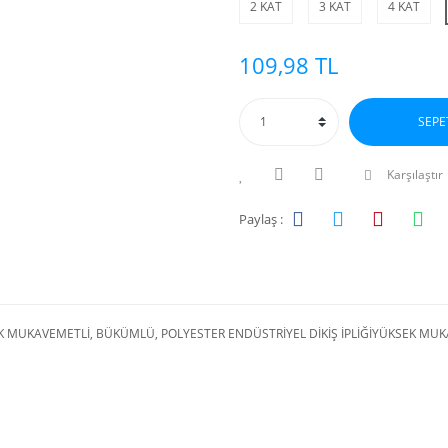
2 KAT
3 KAT
4 KAT
109,98 TL
SEPE
Karşılaştır
Paylaş :
 MUKAVEMETLİ, BÜKÜMLÜ, POLYESTER ENDÜSTRİYEL DİKİŞ İPLİĞİYÜKSEK MUK