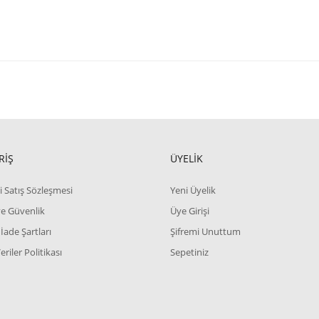
RİŞ
ÜYELİK
i Satış Sözleşmesi
Yeni Üyelik
 ve Güvenlik
Üye Girişi
 İade Şartları
Şifremi Unuttum
Veriler Politikası
Sepetiniz