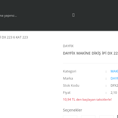
İ DX 223 6 KAT 223
DAYFIX
DAYFİX MAKİNE DİKİŞ İPİ DX 22
Kategori
MAKİ
Marka
DAYF
Stok Kodu
DFX2
Fiyat
2,10
10,94 TL den başlayan taksitlerle!
Seçenekler