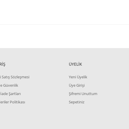
RİŞ
ÜYELİK
i Satış Sözleşmesi
Yeni Üyelik
 ve Güvenlik
Üye Girişi
 İade Şartları
Şifremi Unuttum
Veriler Politikası
Sepetiniz