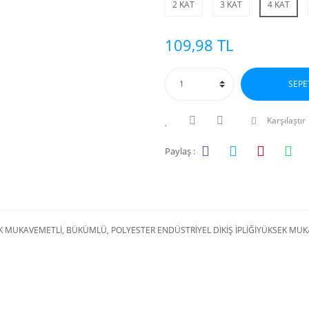
2 KAT
3 KAT
4 KAT
109,98 TL
SEPE
Karşılaştır
Paylaş :
 MUKAVEMETLİ, BÜKÜMLÜ, POLYESTER ENDÜSTRİYEL DİKİŞ İPLİĞİYÜKSEK MUK