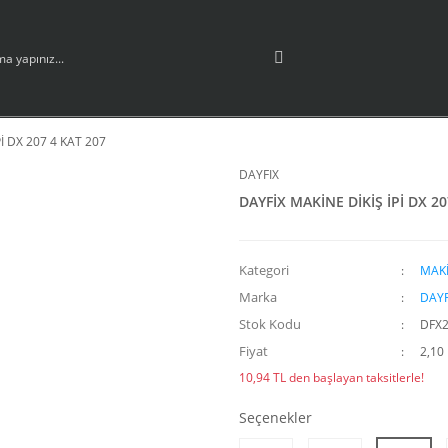
İ DX 207 4 KAT 207
DAYFIX
DAYFİX MAKİNE DİKİŞ İPİ DX 20
Kategori
MAKİ
Marka
DAYF
Stok Kodu
DFX2
Fiyat
2,10
10,94 TL den başlayan taksitlerle!
Seçenekler