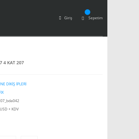
Giriş
Sepetim
7 4 KAT 207
NE DİKİŞ İPLERİ
IX
07_bda042
 USD + KDV