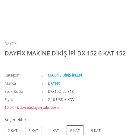
DAYFIX
DAYFİX MAKİNE DİKİŞ İPİ DX 152 6 KAT 152
Kategori
MAKİNE DİKİŞ İPLERİ
Marka
DAYFIX
Stok Kodu
DFX152_dcf813
Fiyat
2,10 USD + KDV
10,94 TL den başlayan taksitlerle!
Seçenekler
2 KAT
3 KAT
4 KAT
6 KAT
9 KAT