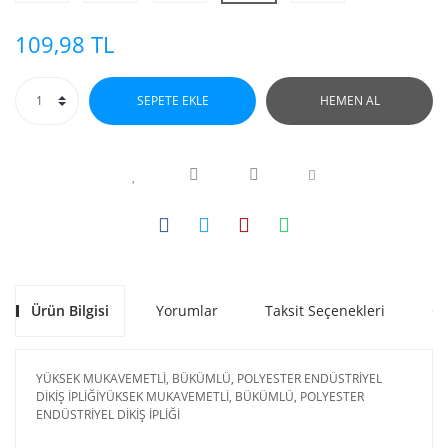
109,98 TL
SEPETE EKLE
HEMEN AL
Ürün Bilgisi
Yorumlar
Taksit Seçenekleri
Ön
YÜKSEK MUKAVEMETLİ, BÜKÜMLÜ, POLYESTER ENDÜSTRİYEL
DİKİŞ İPLİĞİYÜKSEK MUKAVEMETLİ, BÜKÜMLÜ, POLYESTER
ENDÜSTRİYEL DİKİŞ İPLİĞİ