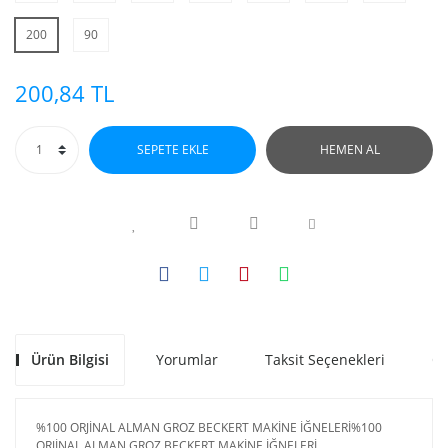
200
90
200,84 TL
SEPETE EKLE
HEMEN AL
Ürün Bilgisi
Yorumlar
Taksit Seçenekleri
Ön
%100 ORJİNAL ALMAN GROZ BECKERT MAKİNE İĞNELERİ%100
ORJİNAL ALMAN GROZ BECKERT MAKİNE İĞNELERİ