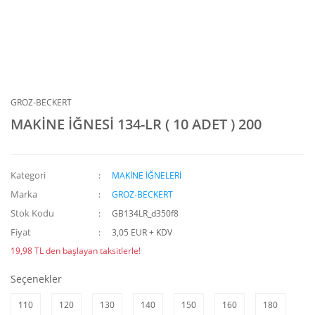
GROZ-BECKERT
MAKİNE İĞNESİ 134-LR ( 10 ADET ) 200
Kategori
MAKİNE İĞNELERİ
Marka
GROZ-BECKERT
Stok Kodu
GB134LR_d350f8
Fiyat
3,05 EUR + KDV
19,98 TL den başlayan taksitlerle!
Seçenekler
110
120
130
140
150
160
180