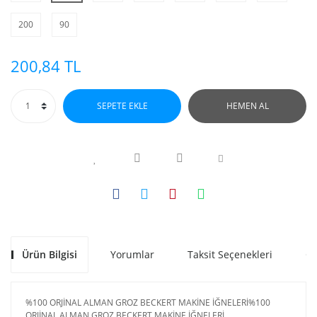
200
90
200,84 TL
SEPETE EKLE
HEMEN AL
Ürün Bilgisi
Yorumlar
Taksit Seçenekleri
Ön
%100 ORJİNAL ALMAN GROZ BECKERT MAKİNE İĞNELERİ%100
ORJİNAL ALMAN GROZ BECKERT MAKİNE İĞNELERİ