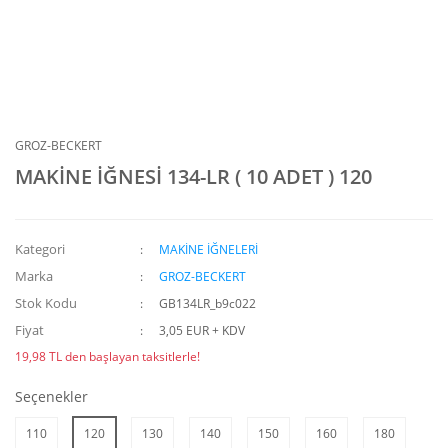
GROZ-BECKERT
MAKİNE İĞNESİ 134-LR ( 10 ADET ) 120
Kategori
MAKİNE İĞNELERİ
Marka
GROZ-BECKERT
Stok Kodu
GB134LR_b9c022
Fiyat
3,05 EUR + KDV
19,98 TL den başlayan taksitlerle!
Seçenekler
110
120
130
140
150
160
180