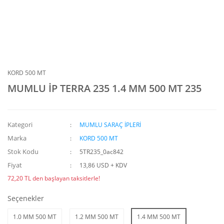
KORD 500 MT
MUMLU İP TERRA 235 1.4 MM 500 MT 235
Kategori
MUMLU SARAÇ İPLERİ
Marka
KORD 500 MT
Stok Kodu
5TR235_0ac842
Fiyat
13,86 USD + KDV
72,20 TL den başlayan taksitlerle!
Seçenekler
1.0 MM 500 MT
1.2 MM 500 MT
1.4 MM 500 MT