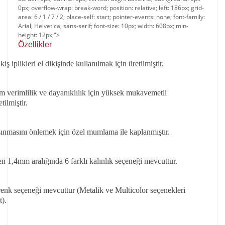
0px; overflow-wrap: break-word; position: relative; left: 186px; grid-
area: 6 / 1 / 7 / 2; place-self: start; pointer-events: none; font-family:
Arial, Helvetica, sans-serif; font-size: 10px; width: 608px; min-
height: 12px;">
Özellikler​​
ş iplikleri el dikişinde kullanılmak için üretilmiştir.
verimlilik ve dayanıklılık için yüksek mukavemetli
tilmiştir.
sınmasını önlemek için özel mumlama ile kaplanmıştır.
 1,4mm aralığında 6 farklı kalınlık seçeneği mevcuttur.
 renk seçeneği mevcuttur (Metalik ve Multicolor seçenekleri
).