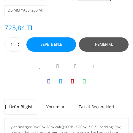
2.5 MM YASSI 250 MT
725,84 TL
SEPETE EKLE
HEMEN AL
Ürün Bilgisi
Yorumlar
Taksit Seçenekleri
Ön
yle="margin: 0px 0px 28px calc((100% - 980px) * 0.5); padding: 0px;
border: 0px; outline: 0px; vertical-align: baseline; background: 0px