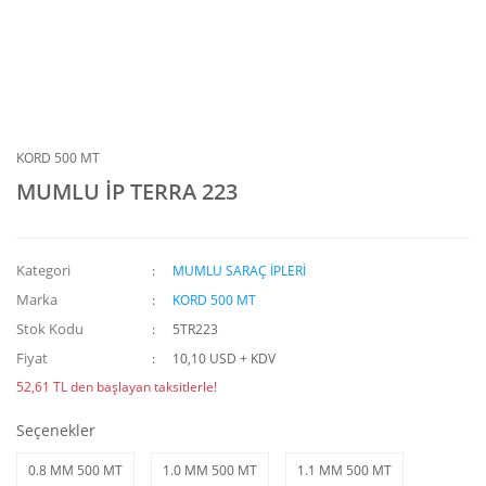
KORD 500 MT
MUMLU İP TERRA 223
Kategori
MUMLU SARAÇ İPLERİ
Marka
KORD 500 MT
Stok Kodu
5TR223
Fiyat
10,10 USD + KDV
52,61 TL den başlayan taksitlerle!
Seçenekler
0.8 MM 500 MT
1.0 MM 500 MT
1.1 MM 500 MT