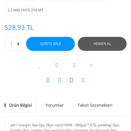
2.5 MM YASSI 250 MT
528,93 TL
SEPETE EKLE
HEMEN AL
Ürün Bilgisi
Yorumlar
Taksit Seçenekleri
Ön
yle="margin: 0px 0px 28px calc((100% - 980px) * 0.5); padding: 0px;
border: 0px; outline: 0px; vertical-align: baseline; background: 0px