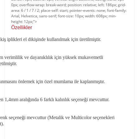
0px; overflow-wrap: break-word; position: relative; left: 186px; grid-
area: 6 / 1 / 7 / 2; place-self: start; pointer-events: none; font-family:
Arial, Helvetica, sans-serif; font-size: 10px; width: 608px; min-
height: 12px;">
Özellikler​​
ş iplikleri el dikişinde kullanılmak için üretilmiştir.
verimlilik ve dayanıklılık için yüksek mukavemetli
tilmiştir.
sınmasını önlemek için özel mumlama ile kaplanmıştır.
 1,4mm aralığında 6 farklı kalınlık seçeneği mevcuttur.
 renk seçeneği mevcuttur (Metalik ve Multicolor seçenekleri
).