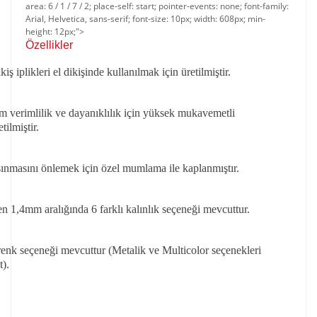
area: 6 / 1 / 7 / 2; place-self: start; pointer-events: none; font-family:
Arial, Helvetica, sans-serif; font-size: 10px; width: 608px; min-
height: 12px;">
Özellikler​​
ş iplikleri el dikişinde kullanılmak için üretilmiştir.
verimlilik ve dayanıklılık için yüksek mukavemetli
tilmiştir.
sınmasını önlemek için özel mumlama ile kaplanmıştır.
 1,4mm aralığında 6 farklı kalınlık seçeneği mevcuttur.
 renk seçeneği mevcuttur (Metalik ve Multicolor seçenekleri
).