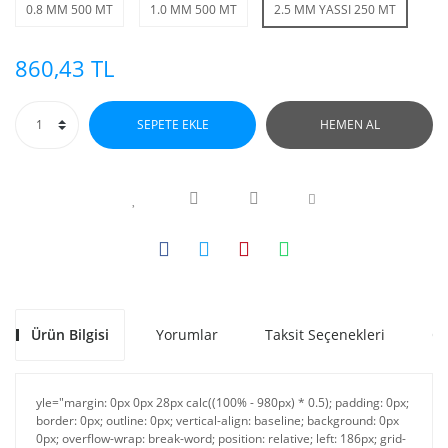
0.8 MM 500 MT
1.0 MM 500 MT
2.5 MM YASSI 250 MT
860,43 TL
SEPETE EKLE
HEMEN AL
Ürün Bilgisi
Yorumlar
Taksit Seçenekleri
Ön
yle="margin: 0px 0px 28px calc((100% - 980px) * 0.5); padding: 0px;
border: 0px; outline: 0px; vertical-align: baseline; background: 0px
0px; overflow-wrap: break-word; position: relative; left: 186px; grid-