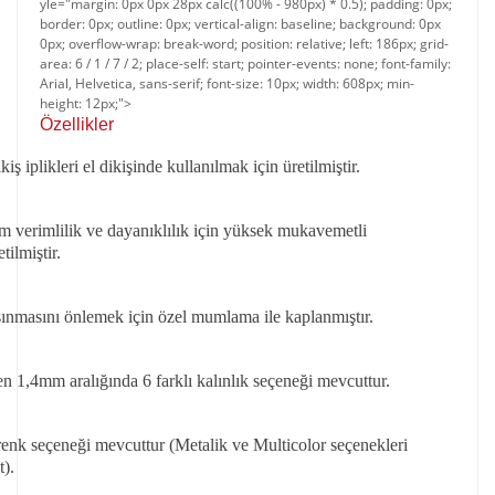
yle="margin: 0px 0px 28px calc((100% - 980px) * 0.5); padding: 0px;
border: 0px; outline: 0px; vertical-align: baseline; background: 0px
0px; overflow-wrap: break-word; position: relative; left: 186px; grid-
area: 6 / 1 / 7 / 2; place-self: start; pointer-events: none; font-family:
Arial, Helvetica, sans-serif; font-size: 10px; width: 608px; min-
height: 12px;">
Özellikler​​
ş iplikleri el dikişinde kullanılmak için üretilmiştir.
verimlilik ve dayanıklılık için yüksek mukavemetli
tilmiştir.
sınmasını önlemek için özel mumlama ile kaplanmıştır.
 1,4mm aralığında 6 farklı kalınlık seçeneği mevcuttur.
 renk seçeneği mevcuttur (Metalik ve Multicolor seçenekleri
).