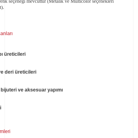
 renk seçeneği mevcuttur (Metalik ve Multicolor seçenekleri
).
anları
 üreticileri
 deri üreticileri
, bijuteri ve aksesuar yapımı
i
emleri