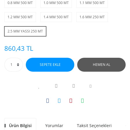
0.8 MM 500 MT
1.0 MM 500 MT
1.1 MM 500 MT
1.2 MM 500 MT
1.4 MM 500 MT
1.6 MM 250 MT
2.5 MM YASSI 250 MT
860,43 TL
SEPETE EKLE
HEMEN AL
Ürün Bilgisi
Yorumlar
Taksit Seçenekleri
Ön