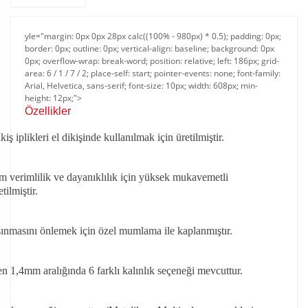
yle="margin: 0px 0px 28px calc((100% - 980px) * 0.5); padding: 0px;
border: 0px; outline: 0px; vertical-align: baseline; background: 0px
0px; overflow-wrap: break-word; position: relative; left: 186px; grid-
area: 6 / 1 / 7 / 2; place-self: start; pointer-events: none; font-family:
Arial, Helvetica, sans-serif; font-size: 10px; width: 608px; min-
height: 12px;">
Özellikler​​
ş iplikleri el dikişinde kullanılmak için üretilmiştir.
verimlilik ve dayanıklılık için yüksek mukavemetli
tilmiştir.
sınmasını önlemek için özel mumlama ile kaplanmıştır.
 1,4mm aralığında 6 farklı kalınlık seçeneği mevcuttur.