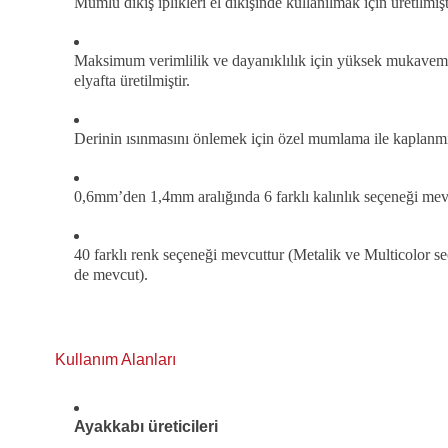
Mumlu dikiş iplikleri el dikişinde kullanılmak için üretilmişt
Maksimum verimlilik ve dayanıklılık için yüksek mukaveme
elyafta üretilmiştir.
Derinin ısınmasını önlemek için özel mumlama ile kaplanmış
0,6mm’den 1,4mm aralığında 6 farklı kalınlık seçeneği mev
40 farklı renk seçeneği mevcuttur (Metalik ve Multicolor se
de mevcut).
Kullanım Alanları
Ayakkabı üreticileri