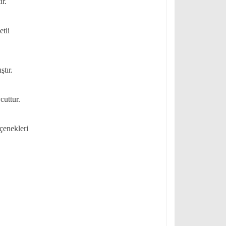
ir.
tli
tır.
cuttur.
çenekleri