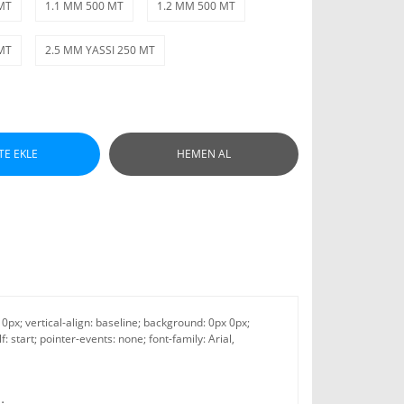
MT
1.1 MM 500 MT
1.2 MM 500 MT
MT
2.5 MM YASSI 250 MT
TE EKLE
HEMEN AL
 0px; vertical-align: baseline; background: 0px 0px;
f: start; pointer-events: none; font-family: Arial,