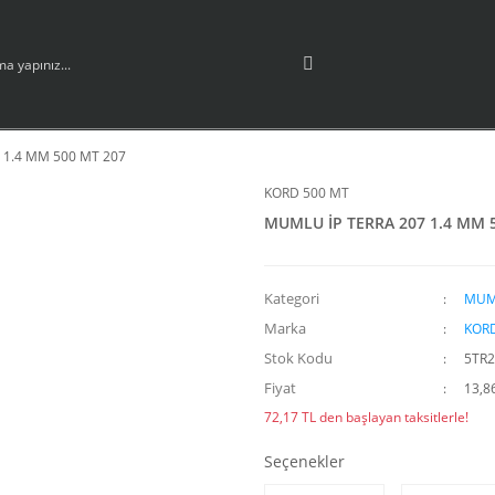
 1.4 MM 500 MT 207
KORD 500 MT
MUMLU İP TERRA 207 1.4 MM 
Kategori
MUML
Marka
KORD
Stok Kodu
5TR2
Fiyat
13,8
72,17 TL den başlayan taksitlerle!
Seçenekler