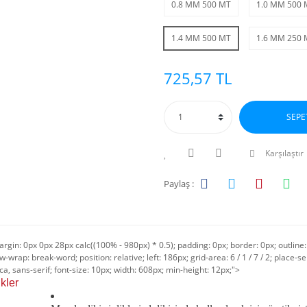
0.8 MM 500 MT
1.0 MM 500 
1.4 MM 500 MT
1.6 MM 250 
725,57 TL
SEPE
Karşılaştır
Paylaş :
rgin: 0px 0px 28px calc((100% - 980px) * 0.5); padding: 0px; border: 0px; outline:
w-wrap: break-word; position: relative; left: 186px; grid-area: 6 / 1 / 7 / 2; place-sel
ca, sans-serif; font-size: 10px; width: 608px; min-height: 12px;">
ler​​