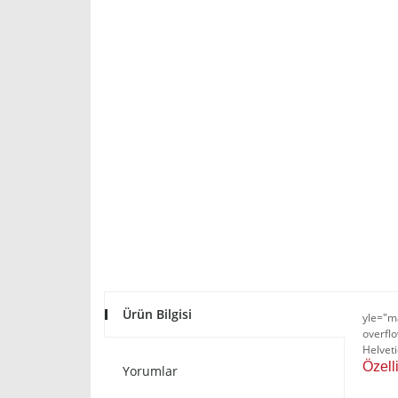
Ürün Bilgisi
yle="ma
overflo
Helveti
Özellik
Yorumlar