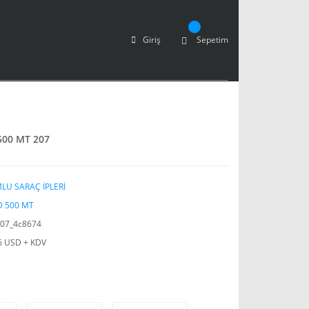
Giriş
Sepetim
500 MT 207
U SARAÇ İPLERİ
 500 MT
07_4c8674
6 USD + KDV