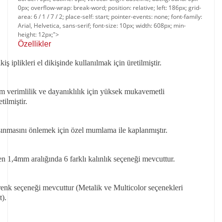
0px; overflow-wrap: break-word; position: relative; left: 186px; grid-
area: 6 / 1 / 7 / 2; place-self: start; pointer-events: none; font-family:
Arial, Helvetica, sans-serif; font-size: 10px; width: 608px; min-
height: 12px;">
Özellikler​​
ş iplikleri el dikişinde kullanılmak için üretilmiştir.
verimlilik ve dayanıklılık için yüksek mukavemetli
tilmiştir.
sınmasını önlemek için özel mumlama ile kaplanmıştır.
 1,4mm aralığında 6 farklı kalınlık seçeneği mevcuttur.
 renk seçeneği mevcuttur (Metalik ve Multicolor seçenekleri
).