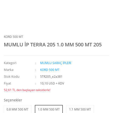
KORD 500 MT
MUMLU İP TERRA 205 1.0 MM 500 MT 205
Kategori
MUMLU SARAÇ İPLERİ
Marka
KORD 500 MT
Stok Kodu
5TR205_e2a381
Fiyat
10,10 USD + KDV
52,61 TL den başlayan taksitlerle!
Seçenekler
0.8 MM 500 MT
1.0 MM 500 MT
1.1 MM 500 MT