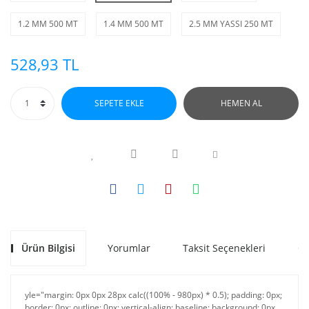
1.2 MM 500 MT
1.4 MM 500 MT
2.5 MM YASSI 250 MT
528,93 TL
SEPETE EKLE
HEMEN AL
Ürün Bilgisi
Yorumlar
Taksit Seçenekleri
Ön
yle="margin: 0px 0px 28px calc((100% - 980px) * 0.5); padding: 0px;
border: 0px; outline: 0px; vertical-align: baseline; background: 0px