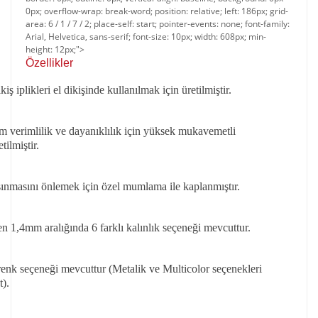
0px; overflow-wrap: break-word; position: relative; left: 186px; grid-
area: 6 / 1 / 7 / 2; place-self: start; pointer-events: none; font-family:
Arial, Helvetica, sans-serif; font-size: 10px; width: 608px; min-
height: 12px;">
Özellikler​​
ş iplikleri el dikişinde kullanılmak için üretilmiştir.
verimlilik ve dayanıklılık için yüksek mukavemetli
tilmiştir.
sınmasını önlemek için özel mumlama ile kaplanmıştır.
 1,4mm aralığında 6 farklı kalınlık seçeneği mevcuttur.
 renk seçeneği mevcuttur (Metalik ve Multicolor seçenekleri
).