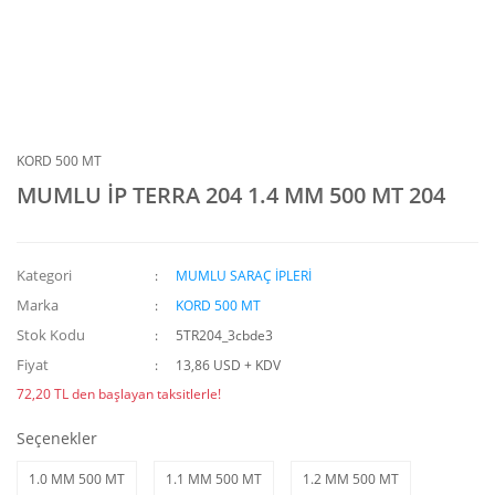
KORD 500 MT
MUMLU İP TERRA 204 1.4 MM 500 MT 204
Kategori
MUMLU SARAÇ İPLERİ
Marka
KORD 500 MT
Stok Kodu
5TR204_3cbde3
Fiyat
13,86 USD + KDV
72,20 TL den başlayan taksitlerle!
Seçenekler
1.0 MM 500 MT
1.1 MM 500 MT
1.2 MM 500 MT