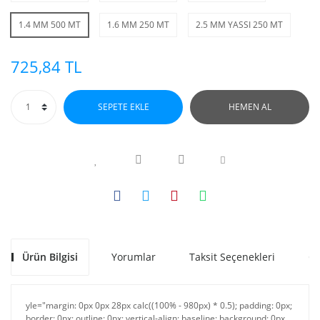
1.4 MM 500 MT
1.6 MM 250 MT
2.5 MM YASSI 250 MT
725,84 TL
SEPETE EKLE
HEMEN AL
Ürün Bilgisi
Yorumlar
Taksit Seçenekleri
Ön
yle="margin: 0px 0px 28px calc((100% - 980px) * 0.5); padding: 0px;
border: 0px; outline: 0px; vertical-align: baseline; background: 0px