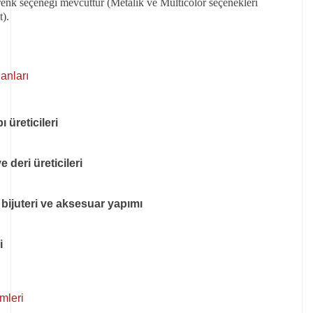
 renk seçeneği mevcuttur (Metalik ve Multicolor seçenekleri
).
anları
 üreticileri
 deri üreticileri
, bijuteri ve aksesuar yapımı
i
emleri