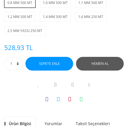
0.8 MM 500 MT
1.0 MM 500 MT
1.1 MM 500 MT
1.2 MM 500 MT
1.4 MM 500 MT
1.6 MM 250 MT
2.5 MM YASSI 250 MT
528,93 TL
SEPETE EKLE
HEMEN AL
Ürün Bilgisi
Yorumlar
Taksit Seçenekleri
Ön