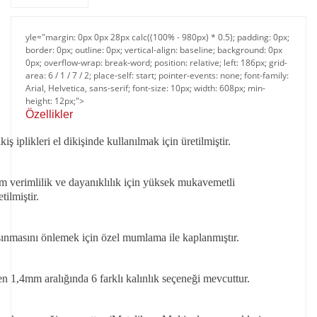
yle="margin: 0px 0px 28px calc((100% - 980px) * 0.5); padding: 0px;
border: 0px; outline: 0px; vertical-align: baseline; background: 0px
0px; overflow-wrap: break-word; position: relative; left: 186px; grid-
area: 6 / 1 / 7 / 2; place-self: start; pointer-events: none; font-family:
Arial, Helvetica, sans-serif; font-size: 10px; width: 608px; min-
height: 12px;">
Özellikler​​
ş iplikleri el dikişinde kullanılmak için üretilmiştir.
verimlilik ve dayanıklılık için yüksek mukavemetli
tilmiştir.
sınmasını önlemek için özel mumlama ile kaplanmıştır.
 1,4mm aralığında 6 farklı kalınlık seçeneği mevcuttur.