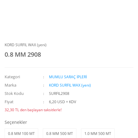
KORD SURFIL WAX (yeni)
0.8 MM 2908
Kategori
MUMLU SARAÇ İPLERİ
Marka
KORD SURFIL WAX (yeni)
Stok Kodu
SURFIL2908
Fiyat
6,20 USD + KDV
32,30 TL den başlayan taksitlerle!
Seçenekler
0.8 MM 100 MT
0.8 MM 500 MT
1.0 MM 500 MT